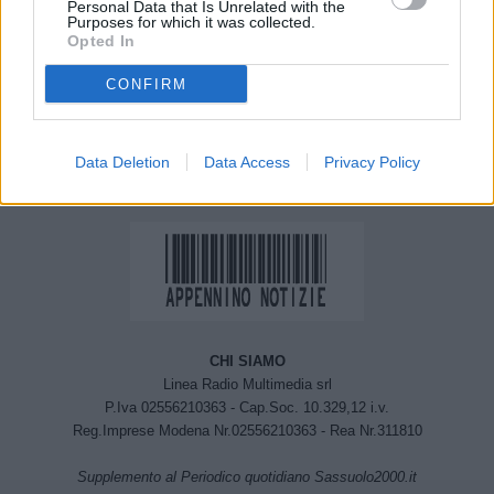
Personal Data that Is Unrelated with the
Maltempo, allerta gialla
Voucher Sport, un
Purposes for which it was collected.
domani anche in Emilia
sostegno alle famiglie di
Opted In
Romagna
Cavriago per l’iscrizione
CONFIRM
dei figli alle attività
sportive 2020/2021
Data Deletion
Data Access
Privacy Policy
CHI SIAMO
Linea Radio Multimedia srl
P.Iva 02556210363 - Cap.Soc. 10.329,12 i.v.
Reg.Imprese Modena Nr.02556210363 - Rea Nr.311810
Supplemento al Periodico quotidiano Sassuolo2000.it