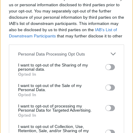
16/18°C nei capoluoghi interni, leggermente inferiori nelle
us or personal information disclosed to third parties prior to
adiacenti aree rurali, e 20/21°C lungo la fascia costiera. Massime
your opt-out. You may separately opt-out of the further
disclosure of your personal information by third parties on the
stazionarie o in lieve aumento sul settore occidentale,
IAB’s list of downstream participants. This information may
generalmente comprese tra 27° e 29°C, di poco inferiori lungo la
also be disclosed by us to third parties on the
IAB’s List of
costa. Venti: deboli in prevalenza dai quadranti settentrionali.
Downstream Participants
that may further disclose it to other
Mare: inizialmente mosso, con moto ondoso in attenuazione nel
third parties.
corso della giornata.
Personal Data Processing Opt Outs
(Arpae)
I want to opt-out of the Sharing of my
personal data.
Opted In
I want to opt-out of the Sale of my
Personal Data.
Opted In
I want to opt-out of processing my
Personal Data for Targeted Advertising.
Opted In
I want to opt-out of Collection, Use,
Previous article
Next article
Retention, Sale, and/or Sharing of my