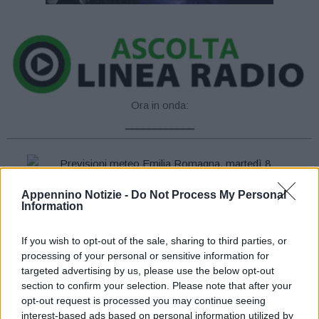
Ora in onda:
____________
Appennino Notizie -
Do Not Process My Personal
Information
Nuvolosità irregolare al primo mattino sul settore centro-
occidentale con nubi più consistenti a ridosso dei rilievi, in
If you wish to opt-out of the sale, sharing to third parties, or
graduale attenuazione nel corso della mattinata; sereno o poco
processing of your personal or sensitive information for
targeted advertising by us, please use the below opt-out
nuvoloso sul resto del territorio. Nel pomeriggio e in serata
section to confirm your selection. Please note that after your
sereno o poco nuvoloso sull’intero territorio regionale.
opt-out request is processed you may continue seeing
Temperature: minime con poche variazioni con valori intorno a
interest-based ads based on personal information utilized by