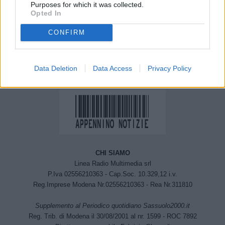
Purposes for which it was collected.
Polizia Locale Maranello,
Reggio Emilia: danneggia
Opted In
il report dell’attività del
a calci la porta del Duomo
2023
di piazza Prampolini.
CONFIRM
Denunciato
Data Deletion
Data Access
Privacy Policy
CHI SIAMO
Linea Radio Multimedia srl
P.Iva 02556210363 - Cap.Soc. 10.329,12 i.v.
Reg.Imprese Modena Nr.02556210363 - Rea Nr.311810
Supplemento al Periodico quotidiano Sassuolo2000.it
Reg. Trib. di Modena il 30/08/2001 al nr. 1599 - ROC 7892