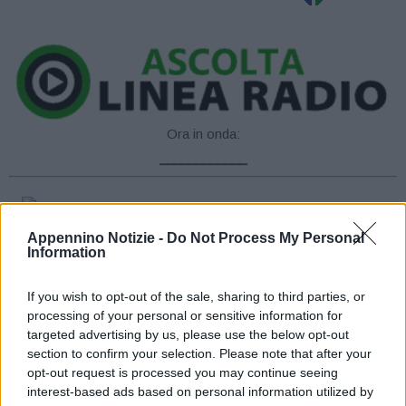
Ora in onda:
____________
Appennino Notizie -
Do Not Process My Personal
Nuvolosità irregolare con ampie zone di sereno al mattino.
Information
Aumento della copertura nuvolosa durante il pomeriggio, con
If you wish to opt-out of the sale, sharing to third parties, or
associate precipitazioni localmente a carattere di rovescio sul
processing of your personal or sensitive information for
territorio. In serata esaurimento dei fenomeni, mentre un nuovo
targeted advertising by us, please use the below opt-out
impulso con precipitazioni anche a carattere di rovescio
section to confirm your selection. Please note that after your
interesserà il settore occidentale della regione.
opt-out request is processed you may continue seeing
interest-based ads based on personal information utilized by