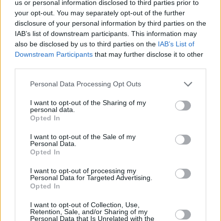
us or personal information disclosed to third parties prior to
Temperature minime in lieve flessione, con valori attorno a 3/6
your opt-out. You may separately opt-out of the further
gradi sul settore centro-occidentale e 7/9 gradi su quello
disclosure of your personal information by third parties on the
orientale. Massime in aumento con valori tra 13 e 18 gradi. Venti
IAB’s list of downstream participants. This information may
deboli variabili tendenti a divenire meridionali e a rinforzare sui
also be disclosed by us to third parties on the
IAB’s List of
Downstream Participants
that may further disclose it to other
rilievi nella sera. Possibili temporanee raffiche associate ai
third parties.
rovesci nel pomeriggio. Mare mosso al mattino, tendente a
divenire poco mosso dal pomeriggio.
Personal Data Processing Opt Outs
I want to opt-out of the Sharing of my
(Arpae)
personal data.
Opted In
I want to opt-out of the Sale of my
Personal Data.
Opted In
I want to opt-out of processing my
Personal Data for Targeted Advertising.
Opted In
I want to opt-out of Collection, Use,
Retention, Sale, and/or Sharing of my
Previous article
Next article
Personal Data that Is Unrelated with the