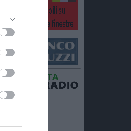
Ora in onda:
____________