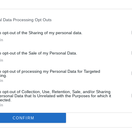
 conseguenze sulla sua monoposto. Erano rimasti fuori
iardo (McLaren), Lance Stroll (Aston Martin) e le Alfa
nazzi. Eliminati nel Q1 Yuki Tsunoda (AlphaTauri),
l Data Processing Opt Outs
ams), Nikita Mazepin e Mick Schumacher (Haas), con
o opt-out of the Sharing of my personal data.
 pista dopo l’incidente nella terza sessione di prove
In
o opt-out of the Sale of my Personal Data.
In
to opt-out of processing my Personal Data for Targeted
ing.
In
o opt-out of Collection, Use, Retention, Sale, and/or Sharing
ersonal Data that Is Unrelated with the Purposes for which it
lected.
In
CONFIRM
Next article
Covid, in Italia 6.513 nuovi positivi e