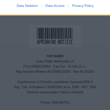
16 decessi
Data Deletion
Data Access
Privacy Policy
CHI SIAMO
Linea Radio Multimedia srl
P.Iva 02556210363 - Cap.Soc. 10.329,12 i.v.
Reg.Imprese Modena Nr.02556210363 - Rea Nr.311810
Supplemento al Periodico quotidiano Sassuolo2000.it
Reg. Trib. di Modena il 30/08/2001 al nr. 1599 - ROC 7892
Direttore responsabile Fabrizio Gherardi
Phone: 0536.807013