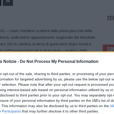
ewis Hamilton scatterà dalla prima piazzola della
ngheria, undicesimo appuntamento stagionale del Mondiale
ro 101 in carriera, la terza di quest’anno dopo Imola e
o dell’Hungaroring) per il pilota anglo-caraibico della
″419. Al suo fianco, in prima fila, scatterà il compagno
 Notizie -
Do Not Process My Personal Information
 di tre decimi, mentre dopo quattro pole di fila il leader
ntentarsi della terza posizione (+0″421) e sarà
to opt-out of the sale, sharing to third parties, or processing of your per
Sergio Perez. In terza fila Pierre Gasly (AlphaTauri)
formation for targeted advertising by us, please use the below opt-out s
 Leclerc non riesce a far meglio del settimo tempo.
r selection. Please note that after your opt-out request is processed y
eing interest-based ads based on personal information utilized by us or
Esteban Ocon e Fernando Alonso e Sebastian Vettel su
disclosed to third parties prior to your opt-out. You may separately opt-
ma fila Carlos Sainz con l’altra Rossa: a metà della
losure of your personal information by third parties on the IAB’s list of
perde il controllo della sua Ferrari e finisce sulle
. This information may also be disclosed by us to third parties on the
IA
enza riuscire a far segnare un tempo utile. Da capire
Participants
that may further disclose it to other third parties.