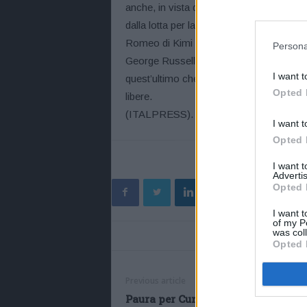
anche, in vista della gara di domani, le
dalla lotta per la pole anche Daniel Ricc
Romeo di Kimi Raikkonen e Antonio Giovi
Persona
George Russell e Nicholas Latifi (Willi
I want t
quest’ultimo che non è nemmeno sceso in
Opted 
libere.
(ITALPRESS).
I want t
Opted 
I want 
Advertis
Opted 
I want t
of my P
was col
Opted 
Previous article
Paura per Curreri dopo malore sul