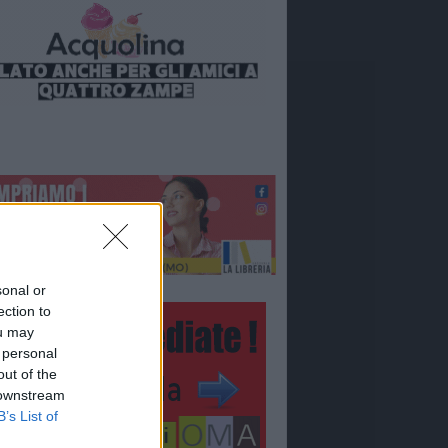
sonal or
ection to
ou may
 personal
out of the
 downstream
B’s List of