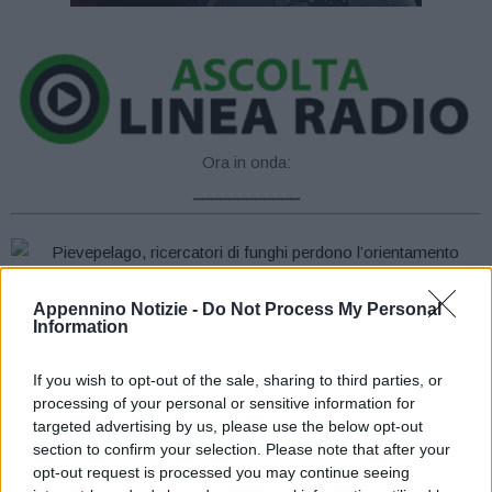
Ora in onda:
____________
Nella mattina di mercoledì 23 settembre, il Soccorso Alpino
Appennino Notizie -
Do Not Process My Personal
Information
Emilia Romagna e il Soccorso Alpino della Guardia di Finanza
sono intervenuti sull’alto appennino modenese, in aiuto di due
If you wish to opt-out of the sale, sharing to third parties, or
cercatori di funghi con perdita di orientamento. I due,
processing of your personal or sensitive information for
rispettivamente di sessantatrè e sessantacinque anni residenti in
targeted advertising by us, please use the below opt-out
provincia di Modena, sono partiti dal Lago Santo Modenese in
section to confirm your selection. Please note that after your
opt-out request is processed you may continue seeing
direzione del Lago Baccio, nel comune di Pievepelago. Nella