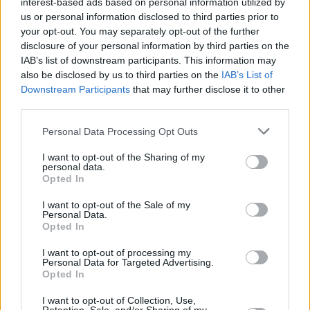
interest-based ads based on personal information utilized by
zona compresa tra il Lago Baccio e il Lago Turchino, sorpresi da
us or personal information disclosed to third parties prior to
un temporale e dalle nuvole basse, hanno perso l’orientamento.
your opt-out. You may separately opt-out of the further
disclosure of your personal information by third parties on the
Hanno così deciso di chiamare i soccorsi, che in breve tempo si
IAB’s list of downstream participants. This information may
also be disclosed by us to third parties on the
IAB’s List of
sono mobilitati: le squadre del SAER e del SAGF sono arrivate in
Downstream Participants
that may further disclose it to other
zona, rimanendo in contatto con i due. Una temporanea schiarita
third parties.
ha permesso ai due fungaioli di ritrovare l’orientamento,
Personal Data Processing Opt Outs
comunicando ai soccorritori di trovarsi nei pressi della croce di
vetta del Rondinaio Lombardo, a quota 1853. Raggiunti dai
I want to opt-out of the Sharing of my
personal data.
soccorritori, i due uomini sono stati riaccompagnati incolumi fino
Opted In
al Lago Santo.
I want to opt-out of the Sale of my
Personal Data.
Opted In
I want to opt-out of processing my
Personal Data for Targeted Advertising.
Opted In
I want to opt-out of Collection, Use,