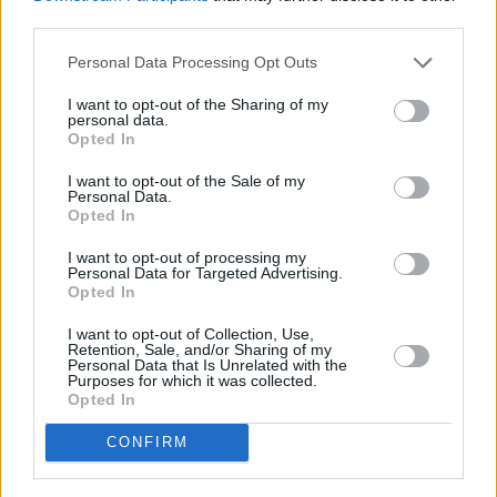
third parties.
abbiamo una squadra giovane. I ragazzi ci credono, sono
compatti e poi c’è un leader come Nicolò Melli, un grande
Personal Data Processing Opt Outs
capitano e un cocktail di persone con la testa sulle spalle”. Nel
I want to opt-out of the Sharing of my
girone gli azzurri affronteranno Germania, Australia e Nigeria:
personal data.
anche una sola vittoria potrebbe essere sufficiente per strappare
Opted In
il biglietto per i quarti di finale. “Chi dobbiamo temere? Tutte e tre
I want to opt-out of the Sale of my
sono forti. Noi ci siamo qualificati all’ultimo momento e nessuno
Personal Data.
Opted In
ci credeva, ma ora vogliamo vincere”. A Tokyo scenderanno in
campo anche le ragazze del 3×3, anche loro qualificate all’ultimo
I want to opt-out of processing my
Personal Data for Targeted Advertising.
minuto. “Con quali aspettative? E’ stata una sorpresa bella e
Opted In
originale, sono ragazze simpatiche con la testa sulle spalle –
I want to opt-out of Collection, Use,
spiega Petrucci – Peraltro con un allenatore che si è laureato
Retention, Sale, and/or Sharing of my
Personal Data that Is Unrelated with the
proprio qui a Tokyo, da remoto, e quindi ha fatto un regalo a sè
Purposes for which it was collected.
stesso, alla famiglia e anche a tutti noi, perchè laurearsi durante
Opted In
l’Olimpiade è straordinario”.
CONFIRM
(ITALPRESS).