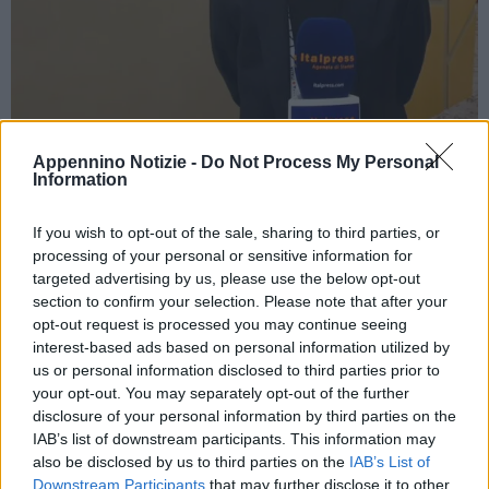
Appennino Notizie -
Do Not Process My Personal
TOKYO (GIAPPONE) (ITALPRESS) – “I Giochi Olimpici sono
Information
qualcosa di esaltante, un’emozione difficilmente ripetibile in altre
manifestazioni. Che risultato mi renderebbe felice? Sono
If you wish to opt-out of the sale, sharing to third parties, or
contento solo se si vince. Poi dobbiamo dire che è importante
processing of your personal or sensitive information for
targeted advertising by us, please use the below opt-out
partecipare, ma oggi bisogna dire che vogliamo vincere”. Appena
section to confirm your selection. Please note that after your
sbarcato a Tokyo, Gianni Petrucci è pieno di speranze e sogni
opt-out request is processed you may continue seeing
per la nazionale maschile, qualificata last minute ai Giochi con
interest-based ads based on personal information utilized by
l’impresa in Serbia, e per le ragazze del 3×3 femminile. “Saranno
us or personal information disclosed to third parties prior to
your opt-out. You may separately opt-out of the further
Olimpiadi diverse e difficili ma sempre affascinanti – racconta
disclosure of your personal information by third parties on the
all’Italpress il presidente della Federazione italiana pallacanestro,
IAB’s list of downstream participants. This information may
in visita a Casa Italia – Certamente la vittoria in Serbia ci ha
also be disclosed by us to third parties on the
IAB’s List of
caricato: affrontare le prossime partite non sarà semplice ma
Downstream Participants
that may further disclose it to other