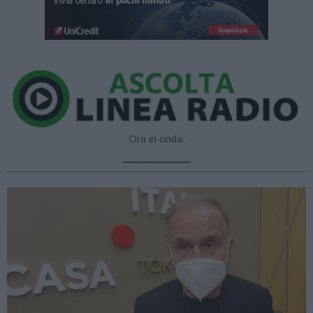
Ora in onda:
____________