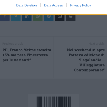
Data Deletion
Data Access
Privacy Policy
Previous article
Next article
Pil, Franco “Stime crescita
Nel weekend si apre
+5% ma pesa l’incertezza
l’ottava edizione di
per le varianti”
“Lagolandia –
Villeggiatura
Contemporanea”