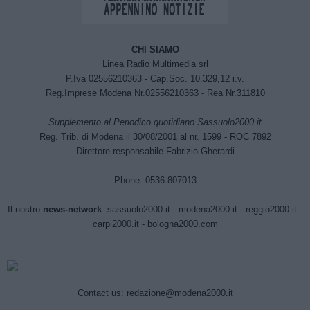
CHI SIAMO
Linea Radio Multimedia srl
P.Iva 02556210363 - Cap.Soc. 10.329,12 i.v.
Reg.Imprese Modena Nr.02556210363 - Rea Nr.311810
Supplemento al Periodico quotidiano Sassuolo2000.it
Reg. Trib. di Modena il 30/08/2001 al nr. 1599 - ROC 7892
Direttore responsabile Fabrizio Gherardi
Phone: 0536.807013
Il nostro
news-network
:
sassuolo2000.it
-
modena2000.it
-
reggio2000.it
-
carpi2000.it
-
bologna2000.com
Contact us:
redazione@modena2000.it