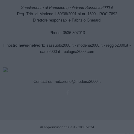
Supplemento al Periodico quotidiano Sassuolo2000.it
Reg. Trib. di Modena il 30/08/2001 al nr. 1599 - ROC 7892
Direttore responsabile Fabrizio Gherardi
Phone: 0536.807013
Il nostro
news-network
:
sassuolo2000.it
-
modena2000.it
-
reggio2000.it
-
carpi2000.it
-
bologna2000.com
Contact us:
redazione@modena2000.it
© appenninonotizie.it - 2000/2024