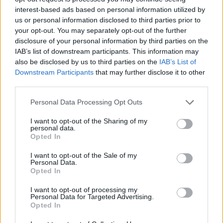
spontanee è un provvedimento vitale. Oltre agli investimenti sulla
interest-based ads based on personal information utilized by
protezione meccanica dei frutteti da brina e grandine, anche
us or personal information disclosed to third parties prior to
your opt-out. You may separately opt-out of the further
questo provvedimento serve a preservare le produzioni”.
disclosure of your personal information by third parties on the
IAB’s list of downstream participants. This information may
La disposizione, temporanea, è indicata per la difesa delle varietà
also be disclosed by us to third parties on the
IAB’s List of
di pero Abate fetel, Angelys, Conference, Decana del comizio,
Downstream Participants
that may further disclose it to other
Falstaff, Kaiser, Passa crassana, risultate particolarmente
third parties.
sensibili agli attacchi di maculatura bruna.
Personal Data Processing Opt Outs
Le attività di ricerca e sperimentazione hanno evidenziato che la
I want to opt-out of the Sharing of my
personal data.
sola difesa con prodotti fitosanitari non garantisce di poter
Opted In
scongiurare il debellamento del patogeno fungino nelle varietà di
I want to opt-out of the Sale of my
pero suscettibili alla malattia, per le quali sono necessarie misure
Personal Data.
Opted In
agronomiche preventive di sanificazione per ridurre il rischio
infettivo.
I want to opt-out of processing my
Personal Data for Targeted Advertising.
Opted In
Per prevenire le infezioni era stata emessa anche l’anno scorso
la deroga per le aziende che aderiscono ai disciplinari di