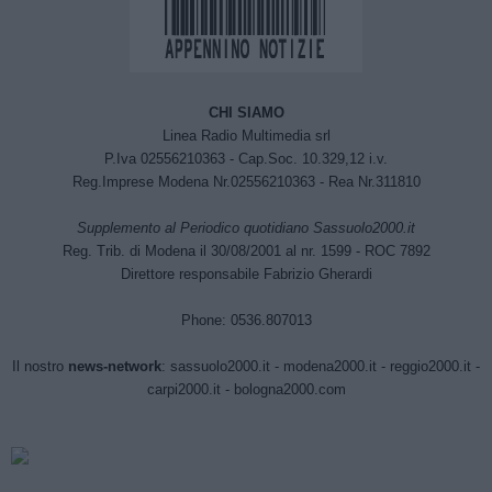
CHI SIAMO
Linea Radio Multimedia srl
P.Iva 02556210363 - Cap.Soc. 10.329,12 i.v.
Reg.Imprese Modena Nr.02556210363 - Rea Nr.311810
Supplemento al Periodico quotidiano Sassuolo2000.it
Reg. Trib. di Modena il 30/08/2001 al nr. 1599 - ROC 7892
Direttore responsabile Fabrizio Gherardi
Phone: 0536.807013
Il nostro
news-network
:
sassuolo2000.it
-
modena2000.it
-
reggio2000.it
-
carpi2000.it
-
bologna2000.com