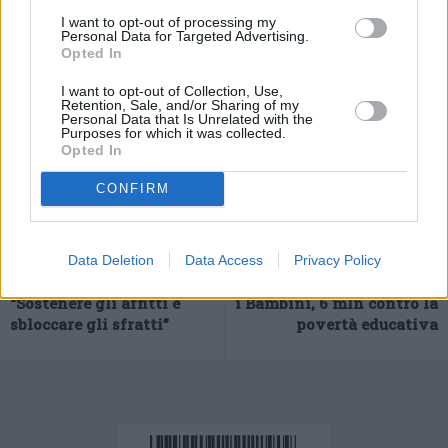
andare avanti insieme”, ha concluso.
I want to opt-out of processing my
(ITALPRESS).
Personal Data for Targeted Advertising.
Opted In
I want to opt-out of Collection, Use,
Retention, Sale, and/or Sharing of my
Personal Data that Is Unrelated with the
Purposes for which it was collected.
Opted In
CONFIRM
Previous article
Next article
Data Deletion
Data Access
Privacy Policy
Confedilizia a Draghi
Fondazione Cariplo e Con
“Sostenere gli affitti e
i Bambini, 6 mln contro la
sbloccare gli sfratti”
povertà educativa