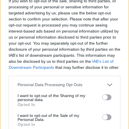
If you wish to opt-out of the sale, sharing to third parties, or
processing of your personal or sensitive information for
targeted advertising by us, please use the below opt-out
section to confirm your selection. Please note that after your
opt-out request is processed you may continue seeing
ROMA (ITALPRESS) – “Non avrei mai pensato di essere qui ad
interest-based ads based on personal information utilized by
annunciare la mia candidatura alla guida al Partito Democratico,
us or personal information disclosed to third parties prior to
quel partito che ho contribuito a fondare e che oggi vive una crisi
your opt-out. You may separately opt-out of the further
profonda. Lo faccio per amore per la politica, passione per i
disclosure of your personal information by third parties on the
IAB’s list of downstream participants. This information may
valori democratici”. Così in un video su Twitter l’ex premier
also be disclosed by us to third parties on the
IAB’s List of
Enrico Letta ha sciolto la riserva, annunciando: “Io ci sono”.
Downstream Participants
that may further disclose it to other
“Voglio ringraziare Nicola Zingaretti, mi lega a lui una profonda
third parties.
amicizia e una grande sintonia. Parlerò domenica all’assemblea
Personal Data Processing Opt Outs
– ha spiegato -. Io credo alla forza della parola e chiedo a tutti
coloro che voteranno di ascoltare la mia parola e votare sulla
I want to opt-out of the Sharing of my
personal data.
base di quello. Io non cerco l’unanimità ma la verità nei rapporti
Opted In
tra di noi per uscire da questa crisi e guardare lontano. Aprirò un
I want to opt-out of the Sale of my
dibattito in tutti i circoli, chiedo nelle prossime settimane di
Personal Data.
discutere, poi faremo sintesi e troveremo le idee migliori per
Opted In