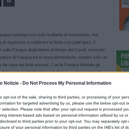
ua restringe non solo la libertà di movimento, ma
i 4 persone a celebrare la festa con piatti tipici. E’
è sulla Pasqua degli italiani al tempo del Covid, secondo
 il pranzo di Pasqua tra le mura domestiche, mentre solo un
da casa nei limiti previsti. Con la Pasqua blindata gli
no di trovare soddisfazione nel cibo, in cucina e a tavola,
umento del 15% rispetto allo scorso anno, ma ben al di
 Notizie -
Do Not Process My Personal Information
 trattorie e agriturismi aperti.
tta di una Pasqua in coppia, nel 51% delle abitazioni il
to opt-out of the sale, sharing to third parties, or processing of your per
è poi una fetta del 5% della popolazione che, per forza o
formation for targeted advertising by us, please use the below opt-out s
r selection. Please note that after your opt-out request is processed y
llegandosi in videochiamata con parenti o amici.
eing interest-based ads based on personal information utilized by us or
e sul tempo trascorso in cucina per la preparazione del
disclosed to third parties prior to your opt-out. You may separately opt-
elli che hanno scelto di dedicarsi ai fornelli c’è –
losure of your personal information by third parties on the IAB’s list of