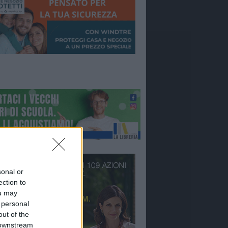
sonal or
ection to
ou may
 personal
out of the
 downstream