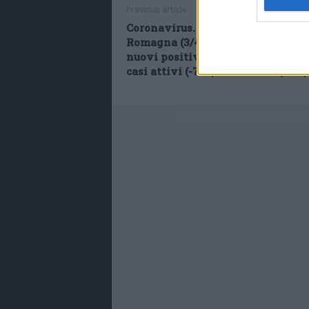
Previous article
Coronavirus. Aggiornamento Emil
Romagna (3/4): 32mila tamponi, 1
nuovi positivi. 2.509 guariti, cala
casi attivi (-758) e i ricoveri (-122)