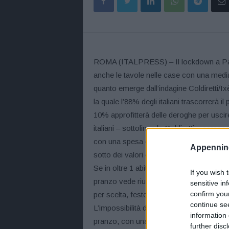
ROMA (ITALPRESS) – Il lockdown a Pasq
anche le tavole nelle case con una media d
quanto emerge dall’indagine Coldiretti/Ix
la quale l’88% degli italiani trascorrerà
10% approfitterà delle deroghe per uscire 
italiani – sottolinea la Coldiretti – cerca
con una spesa di 55 euro a famiglia in a
Appennino
sotto dei valori del passato con ristoranti,
Se in oltre 1 abitazione su 5 (21%) si tra
If you wish 
pranzo vede riunite da 3 a 4 persone. C’
sensitive in
confirm you
per scelta, festeggia da sola, magari co
continue se
L’impossibilità di uscire si riflette anch
information 
pranzo, con una media di 1,9 ore ma fra qu
further disc