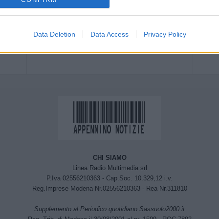
Next article
ia-
Calcio: Serie A, Sassuolo – Roma 2-2
.789
Data Deletion
Data Access
Privacy Policy
no i
CHI SIAMO
Linea Radio Multimedia srl
P.Iva 02556210363 - Cap.Soc. 10.329,12 i.v.
Reg.Imprese Modena Nr.02556210363 - Rea Nr.311810
Supplemento al Periodico quotidiano Sassuolo2000.it