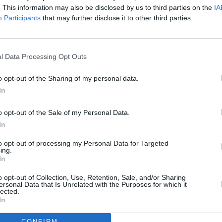
sionati che ha deciso di spendere da una a due ore di
. This information may also be disclosed by us to third parties on the
IA
l’11% di maratoneti della cucina che supera le 3 ore per
Participants
that may further disclose it to other third parties.
i sono anche 5,6 milioni di italiani in povertà assoluta
giare in queste feste di Pasqua, un milione in più rispetto
l Data Processing Opt Outs
lavoro e l’economia del territorio nazionale, il 95% degli
aliani a secondo l’analisi della Coldiretti/Ixè. Da Nord a Sud
o opt-out of the Sharing of my personal data.
atterizzano le diverse aree del Paese. E’ certamente
In
 in 4 tavole su 10 (41%).
o opt-out of the Sale of my Personal Data.
In
to opt-out of processing my Personal Data for Targeted
ing.
In
o opt-out of Collection, Use, Retention, Sale, and/or Sharing
ersonal Data that Is Unrelated with the Purposes for which it
lected.
In
CONFIRM