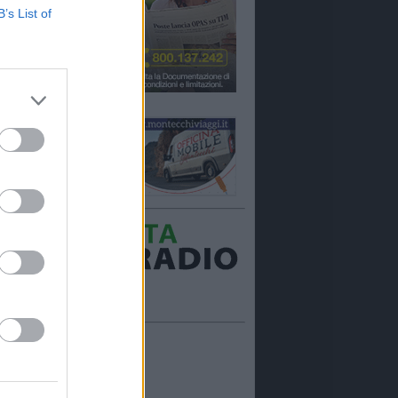
B’s List of
Ora in onda:
____________