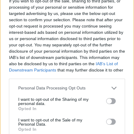
If you wish to opt-out of the sale, sharing to third parties, or
processing of your personal or sensitive information for
targeted advertising by us, please use the below opt-out
section to confirm your selection. Please note that after your
opt-out request is processed you may continue seeing
LONDRA (INGHILTERRA) (ITALPRESS) – Si ferma nei quarti
interest-based ads based on personal information utilized by
di finale il cammino di Jasmine Paolini a Wimbledon, terzo Slam
us or personal information disclosed to third parties prior to
della stagione in corso sull’erba dell’All England Club. La 30enne
your opt-out. You may separately opt-out of the further
toscana, numero 17 del mondo e tredicesima testa di serie, cede
disclosure of your personal information by third parties on the
IAB’s list of downstream participants. This information may
per 6-3 6-2 sul Centre Court di fronte all’ucraina Marta Kostyuk,
also be disclosed by us to third parties on the
IAB’s List of
numero 13 Wta e 12 del tabellone.
Downstream Participants
that may further disclose it to other
Per Paolini sfuma così la seconda semifinale nel Major
third parties.
londinese dopo essere arrivata fino in fondo nel 2024, battuta poi
Personal Data Processing Opt Outs
da Barbora Krejcikova nell’ultimo atto. Eguaglia invece il suo
miglior risultato in uno Slam la 24enne ucraina, capace di
I want to opt-out of the Sharing of my
personal data.
raggiungere la semifinale anche all’ultimo Roland Garros, dove è
Opted In
stata poi battuta dalla futura campionessa Mirra Andreeva. La
I want to opt-out of the Sale of my
Kostyuk proverà ora a spingersi fino alla finale a patto di battere
Personal Data.
una fra Linda Noskova ed Elise Mertens.
Opted In