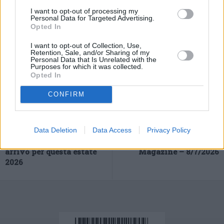
– foto Ipa Agency –
I want to opt-out of processing my
(ITALPRESS).
Personal Data for Targeted Advertising.
Opted In
I want to opt-out of Collection, Use,
Retention, Sale, and/or Sharing of my
Personal Data that Is Unrelated with the
Purposes for which it was collected.
Opted In
CONFIRM
Previous article
Next article
Data Deletion
Data Access
Privacy Policy
Terza ondata di calore in
Cinema & Spettacoli
arrivo per questa estate
Magazine – 8/7/2026
2026