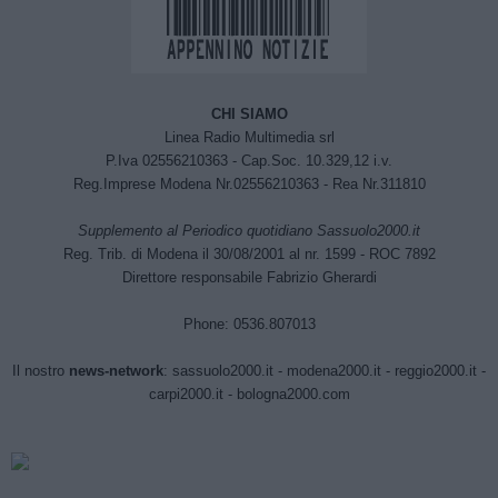
CHI SIAMO
Linea Radio Multimedia srl
P.Iva 02556210363 - Cap.Soc. 10.329,12 i.v.
Reg.Imprese Modena Nr.02556210363 - Rea Nr.311810
Supplemento al Periodico quotidiano Sassuolo2000.it
Reg. Trib. di Modena il 30/08/2001 al nr. 1599 - ROC 7892
Direttore responsabile Fabrizio Gherardi
Phone: 0536.807013
Il nostro
news-network
:
sassuolo2000.it
-
modena2000.it
-
reggio2000.it
-
carpi2000.it
-
bologna2000.com