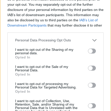
your opt-out. You may separately opt-out of the further
Arbitri: Bravo e Manzi di Ferrara.
disclosure of your personal information by third parties on the
IAB’s list of downstream participants. This information may
also be disclosed by us to third parties on the
IAB’s List of
Downstream Participants
that may further disclose it to other
third parties.
B FEMMINILE
Personal Data Processing Opt Outs
Partita molto fisica ma divertente per le nostre ragazze,
I want to opt-out of the Sharing of my
all’esordio assoluto nella categoria. Superata la fisiologica
personal data.
Opted In
tensione iniziale, le bianco-blu giocano un primo tempo di grande
carattere, chiuso addirittura in vantaggio. Nella ripresa è
I want to opt-out of the Sale of my
Personal Data.
l’esperienza delle ospiti a fare la differenza. Prossimo impegno
Opted In
venerdì 19 marzo alle 21 sul campo di Puianello.
I want to opt-out of processing my
Personal Data for Targeted Advertising.
PALLACANESTRO SCANDIANO-BASKET CLUB VAL
Opted In
D’ARDA 58-73
I want to opt-out of Collection, Use,
Retention, Sale, and/or Sharing of my
Personal Data that Is Unrelated with the
(21-16, 38-37, 46-55)