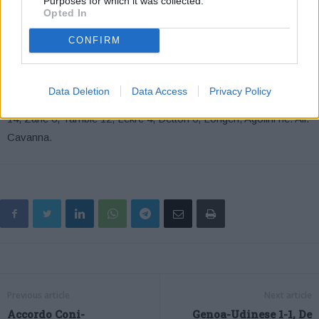
Purposes for which it was collected.
Opted In
PALLACANESTRO SCANDIANO: Fedolfi 21, Pellacani 4,
CONFIRM
Accini 18, Meglioli E. 7, Marino 2, Tagliavini 2, Nalin, Meglioli A. 2,
Bini 2, Gualtieri ne, Munari ne, Frattini ne. All. Piatti.
Data Deletion
Data Access
Privacy Policy
BASKET CLUB VAL D’ARDA: Raiola 8, Lombardo 19, Bambini
14, Zane 6, Yamblè 12, Lekre 4, Dettori 6, Longeri, Agolini ne. All.
Cavanna.
Previous article
Next article
Accordo Coni-
Genoa-Udinese 1-1, De