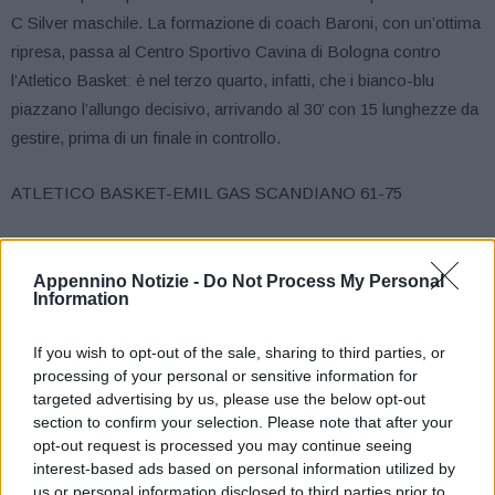
C Silver maschile. La formazione di coach Baroni, con un’ottima
ripresa, passa al Centro Sportivo Cavina di Bologna contro
l’Atletico Basket: è nel terzo quarto, infatti, che i bianco-blu
piazzano l’allungo decisivo, arrivando al 30’ con 15 lunghezze da
gestire, prima di un finale in controllo.
ATLETICO BASKET-EMIL GAS SCANDIANO 61-75
(20-22, 35-42, 45-60)
Appennino Notizie -
Do Not Process My Personal
Information
ATLETICO BORGO PANIGALE: Battilani 5, Serra, Albanelli 1,
Veronesi 5, Rosati 17, Albazzi, Perini 7, Tognazzi 10, Argenti 9,
If you wish to opt-out of the sale, sharing to third parties, or
Artese 7, Guidi, Naldi. All. Lanzoni.
processing of your personal or sensitive information for
targeted advertising by us, please use the below opt-out
PALLACANESTRO SCANDIANO: Pellacani ne, Astolfi 19,
section to confirm your selection. Please note that after your
Doddi 6, Rivi ne, Taddei 13, Braglia 5, Fikri 14, Di Micco, Vanni
opt-out request is processed you may continue seeing
interest-based ads based on personal information utilized by
15, Saccone, Fontanili 2. All. Baroni.
us or personal information disclosed to third parties prior to