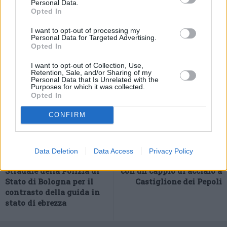
Personal Data.
aggiunto.
Opted In
-foto Agenzia Fotogramma-
I want to opt-out of processing my
(ITALPRESS).
Personal Data for Targeted Advertising.
Opted In
I want to opt-out of Collection, Use,
Retention, Sale, and/or Sharing of my
Personal Data that Is Unrelated with the
Purposes for which it was collected.
Opted In
CONFIRM
Previous article
Next article
Data Deletion
Data Access
Privacy Policy
L’attività della sezione
Cinghiale intrappolato
Stradale della Polizia di
con un cappio di acciaio a
Stato di Bologna per il
Castiglione dei Pepoli
contrasto della guida in
stato di ebrezza