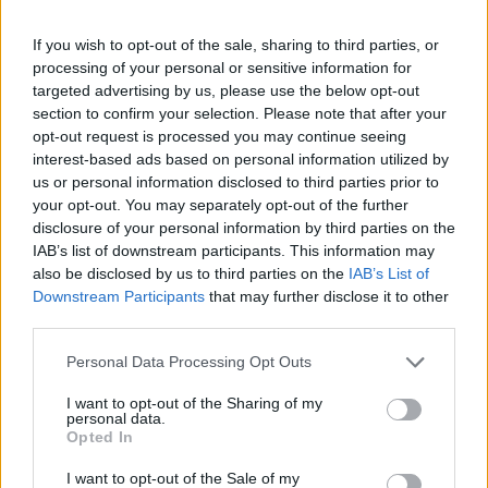
If you wish to opt-out of the sale, sharing to third parties, or
processing of your personal or sensitive information for
targeted advertising by us, please use the below opt-out
section to confirm your selection. Please note that after your
opt-out request is processed you may continue seeing
ROMA (ITALPRESS) – “Contestazioni alla Lega da parte della
interest-based ads based on personal information utilized by
sinistra ci sono tutti i giorni. Ieri eravamo in piazza per chiedere
us or personal information disclosed to third parties prior to
chiarezza. Tutte le fesserie che si sono sentite in questi anni sui
your opt-out. You may separately opt-out of the further
legami tra la Russia e la Lega e i finanziamenti inesistenti, sono
disclosure of your personal information by third parties on the
state archiviate dai giudici che hanno detto non è successo nulla.
IAB’s list of downstream participants. This information may
also be disclosed by us to third parties on the
IAB’s List of
Noi andiamo a manifestare pacificamente”.
Downstream Participants
that may further disclose it to other
Lo ha detto il vicepremier e ministro Matteo Salvini, ospite a Rtl
third parties.
102.5, sulla partecipazione della Lega alla fiaccolata di ieri sera,
Personal Data Processing Opt Outs
nel corso della quale sono stati fischiati gli esponenti del partito.
“Difficilmente riesco a sapere cosa succede in Italia, come
I want to opt-out of the Sharing of my
personal data.
posso giudicare cosa è successo dall’altra parte del mondo.
Opted In
Capisco la posizione della moglie di Navalny, è giusto fare
chiarezza. Ma la fanno i medici, i giudici, non la facciamo noi”, ha
I want to opt-out of the Sale of my