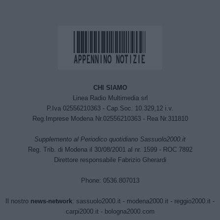
CHI SIAMO
Linea Radio Multimedia srl
P.Iva 02556210363 - Cap.Soc. 10.329,12 i.v.
Reg.Imprese Modena Nr.02556210363 - Rea Nr.311810
Supplemento al Periodico quotidiano Sassuolo2000.it
Reg. Trib. di Modena il 30/08/2001 al nr. 1599 - ROC 7892
Direttore responsabile Fabrizio Gherardi
Phone: 0536.807013
Il nostro
news-network
:
sassuolo2000.it
-
modena2000.it
-
reggio2000.it
-
carpi2000.it
-
bologna2000.com