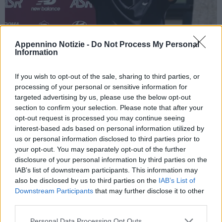
Appennino Notizie -
Do Not Process My Personal
Information
ROMA (ITALPRESS) – “Abbiamo bisogno di giocare per entrare
in forma, non farò tanti cambi. Ci sono quattro partite di fila, il
If you wish to opt-out of the sale, sharing to third parties, or
calcio di oggi è così e dobbiamo affrontare gara dopo gara
processing of your personal or sensitive information for
senza pensare alla stanchezza. Di sicuro domani sarà dura”.
targeted advertising by us, please use the below opt-out
Queste le parole dell’allenatore della Roma, Josè Mourinho, alla
section to confirm your selection. Please note that after your
vigilia dell’esordio in campionato, all’Olimpico, contro la
opt-out request is processed you may continue seeing
interest-based ads based on personal information utilized by
Fiorentina. L’allenatore portoghese, in conferenza stampa, ha
us or personal information disclosed to third parties prior to
messo in guardia i suoi: “La Fiorentina ha scelto bene, prima
your opt-out. You may separately opt-out of the further
Gattuso e poi Italiano. Abbiamo analizzato sia le partite del
disclosure of your personal information by third parties on the
precampionato dei viola, sia le partite dello Spezia della scorsa
IAB’s list of downstream participants. This information may
also be disclosed by us to third parties on the
IAB’s List of
stagione. Sarà una gara difficile. Le nostre squadre giocano
Downstream Participants
that may further disclose it to other
abbastanza bene per essere due gruppi che lavorano da poco
third parties.
tempo con i nuovi tecnici”.
Mourinho ha poi annunciato la convocazione di Abraham: “Non
Personal Data Processing Opt Outs