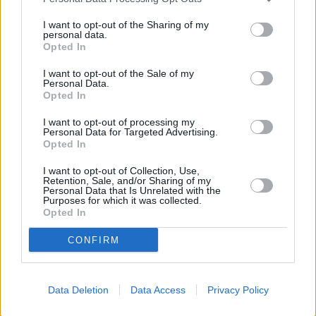
si è allenato con la squadra ma ha fatto un buon lavoro nel
I want to opt-out of the Sharing of my
precampionato col Chelsea e ha giocato amichevoli di livello
personal data.
Opted In
alto. “E’ pronto dal punto di vista fisico per giocare: abbiamo tre
attaccanti e siamo contenti del nostro reparto offensivo”, ha
I want to opt-out of the Sale of my
Personal Data.
dichiarato il tecnico portoghese.
Opted In
Infine, una battuta sull’infortunio di Smalling. “Il clima condiziona
I want to opt-out of processing my
tanto la qualità dei vari terreni dei campi da gioco, il paragone con
Personal Data for Targeted Advertising.
la Premier League è difficile. Non è colpa del terreno
Opted In
dell’Olimpico se Smalling si è infortunato nell’amichevole contro il
I want to opt-out of Collection, Use,
Raja. Il campo non era in buone condizioni, è vero. Ho fiducia
Retention, Sale, and/or Sharing of my
Personal Data that Is Unrelated with the
nel fatto che domani possa essere accettabile”, ha concluso
Purposes for which it was collected.
Opted In
Mourinho.
(ITALPRESS).
CONFIRM
Data Deletion
Data Access
Privacy Policy