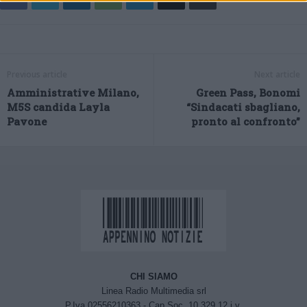
Previous article
Next article
Amministrative Milano,
Green Pass, Bonomi
M5S candida Layla
“Sindacati sbagliano,
Pavone
pronto al confronto”
CHI SIAMO
Linea Radio Multimedia srl
P.Iva 02556210363 - Cap.Soc. 10.329,12 i.v.