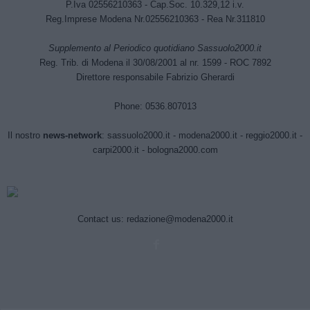
P.Iva 02556210363 - Cap.Soc. 10.329,12 i.v.
Reg.Imprese Modena Nr.02556210363 - Rea Nr.311810
Supplemento al Periodico quotidiano Sassuolo2000.it
Reg. Trib. di Modena il 30/08/2001 al nr. 1599 - ROC 7892
Direttore responsabile Fabrizio Gherardi
Phone: 0536.807013
Il nostro
news-network
:
sassuolo2000.it
-
modena2000.it
-
reggio2000.it
-
carpi2000.it
-
bologna2000.com
Contact us:
redazione@modena2000.it