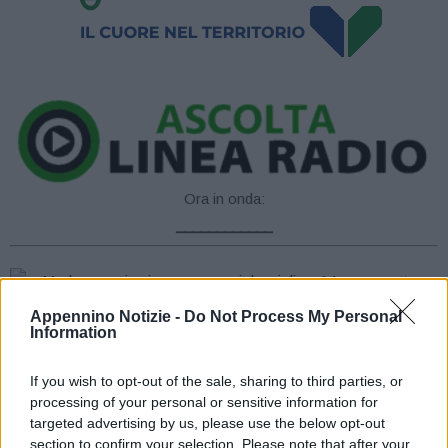
Ora in onda:
____________
Appennino Notizie -
Do Not Process My Personal
Information
La Polizia di Stato di Modena ha denunciato in stato di libertà
quattro minorenni – due 14enni, un 15enne ed un 16enne – per il
If you wish to opt-out of the sale, sharing to third parties, or
processing of your personal or sensitive information for
reato di rapina in concorso in danno di un altro ragazzino di 14
targeted advertising by us, please use the below opt-out
anni.
section to confirm your selection. Please note that after your