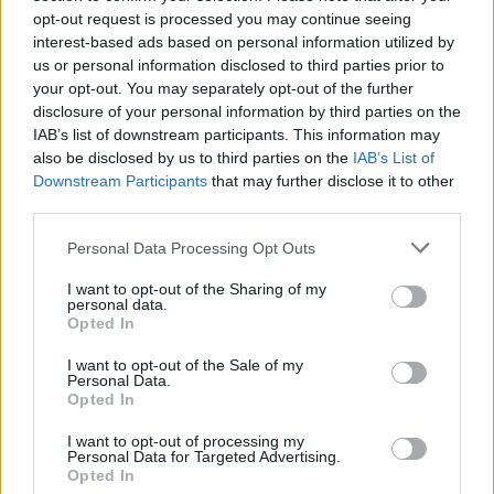
opt-out request is processed you may continue seeing
In particolare, il 30 gennaio scorso, tramite l’applicazione della
interest-based ads based on personal information utilized by
us or personal information disclosed to third parties prior to
Polizia di Stato “YouPol”, un utente anonimo aveva trasmesso
your opt-out. You may separately opt-out of the further
un video, acquisito su un noto canale social, relativo ad
disclosure of your personal information by third parties on the
un’aggressione con impossessamento di uno zainetto da parte di
IAB’s list of downstream participants. This information may
un ragazzo, accertato successivamente trattarsi del 15enne, ai
also be disclosed by us to third parties on the
IAB’s List of
danni di un coetaneo. Presenti gli altri tre minori indagati che, di
Downstream Participants
that may further disclose it to other
third parties.
fatto, avevano partecipato, chi in modo attivo chi passivamente,
senza esercitare alcuna azione per impedire quanto stava
Personal Data Processing Opt Outs
accadendo, comunque consapevoli di cooperare nell’azione
I want to opt-out of the Sharing of my
criminale.
personal data.
Opted In
L’attività di indagine, avviata nell’immediatezza dalla Squadra
I want to opt-out of the Sale of my
Mobile, ha permesso di risalire all’identità dei quattro minori.
Personal Data.
Opted In
I want to opt-out of processing my
Personal Data for Targeted Advertising.
Opted In