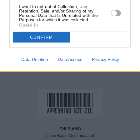
I want to opt-out of Collection, Use,
Retention, Sale, and/or Sharing of my
Personal Data that Is Unrelated with the
Purposes for which it was collected.
Opted In
Previous article
Next article
CONFIRM
Vasta operazione
Scandiano, calci e pugni
antidroga della Polizia di
alla schiena di un 16enne:
Stato di Bologna
minorenne denunciato
Data Deletion
Data Access
Privacy Policy
CHI SIAMO
Linea Radio Multimedia srl