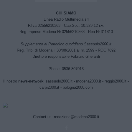
CHI SIAMO
Linea Radio Multimedia srl
P.Iva 02556210363 - Cap.Soc. 10.329,12 i.v.
Reg.Imprese Modena Nr.02556210363 - Rea Nr.311810
Supplemento al Periodico quotidiano Sassuolo2000.it
Reg. Trib. di Modena il 30/08/2001 al nr. 1599 - ROC 7892
Direttore responsabile Fabrizio Gherardi
Phone: 0536.807013
Il nostro
news-network
:
sassuolo2000.it
-
modena2000.it
-
reggio2000.it
-
carpi2000.it
-
bologna2000.com
Contact us:
redazione@modena2000.it