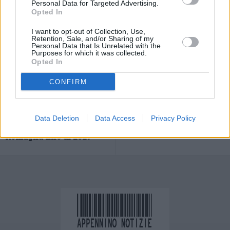
Personal Data for Targeted Advertising.
Opted In
I want to opt-out of Collection, Use,
Retention, Sale, and/or Sharing of my
Personal Data that Is Unrelated with the
Purposes for which it was collected.
Opted In
CONFIRM
Previous article
Next article
Marcello Bonvicini
Monia Repetti nella
confermato presidente
Giunta nazionale Donne
Data Deletion
Data Access
Privacy Policy
Confagricoltura Emilia
Coldiretti
Romagna fino al 2027