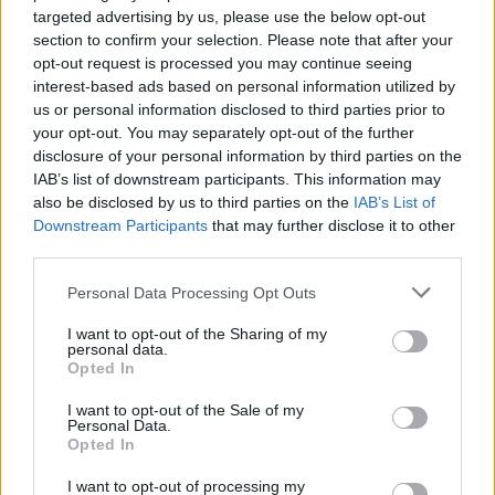
targeted advertising by us, please use the below opt-out
Nella circostanza, i militari hanno eseguito un controllo
section to confirm your selection. Please note that after your
nell’abitazione dell’interessato, sottoposto dal mese di giugno
opt-out request is processed you may continue seeing
2023 alla misura cautelare degli arresti domiciliari, per un
interest-based ads based on personal information utilized by
provvedimento emesso dal Tribunale di Rimini, poiché indagato
us or personal information disclosed to third parties prior to
your opt-out. You may separately opt-out of the further
per rapina e lesioni personali aggravate.
disclosure of your personal information by third parties on the
IAB’s list of downstream participants. This information may
Durante tale attività, l’interessato ha assunto un atteggiamento
also be disclosed by us to third parties on the
IAB’s List of
piuttosto nervoso e sospetto che ha indotto gli operanti ad
Downstream Participants
that may further disclose it to other
effettuare un accurato controllo nel corso del quale hanno
third parties.
rinvenuto 16 grammi di hashish, un bilancino di precisione e la
Personal Data Processing Opt Outs
somma contante di 220 euro.
I want to opt-out of the Sharing of my
personal data.
La violazione ha comportato l’immediata segnalazione
Opted In
all’Autorità Giudiziaria.
I want to opt-out of the Sale of my
Personal Data.
Opted In
I want to opt-out of processing my