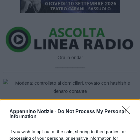
Ora in onda:
____________
Nella tarda serata di ieri, un equipaggio del Nucleo Radiomobile
Appennino Notizie -
Do Not Process My Personal
della Compagnia di Modena, ha denunciato all’Autorità Giudiziaria
Information
un giovane 22enne, per detenzione ai fini di spaccio di sostanze
stupefacenti.
If you wish to opt-out of the sale, sharing to third parties, or
processing of your personal or sensitive information for