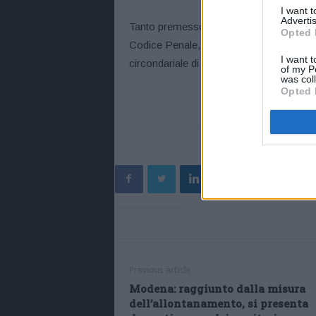
I want 
Advertis
Tanto premesso l’uomo veniva tratto in arr
Opted 
Codice Penale, per aver violato gli obbli
I want t
circondariale di Modena in attesa dell’ud
of my P
was col
Opted 
Previous article
Modena: raggiunto dalla misura
dell’allontanamento, si presenta