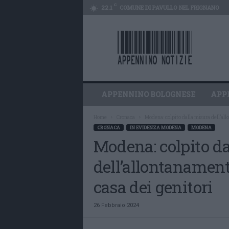
C
22.1
COMUNE DI PAVULLO NEL FRIGNANO
A
p
p
e
n
n
i
APPENNINO BOLOGNESE
APP
n
o
Home
Cronaca
Modena: colpito dalla misura dell’all
N
CRONACA
IN EVIDENZA MODENA
MODENA
o
Modena: colpito d
t
i
dell’allontanament
z
i
casa dei genitori
e
26 Febbraio 2024