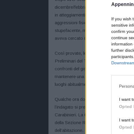
Appennino
dicembre/febbraio scorso maltrattava nu
in atteggiamenti aggressivi e atti prevari
If you wish 
aggressioni fisiche. In una occasione, nel
sensitive in
stupefacente, metteva a soqquadro l’app
confirm you
continue se
aveva cercato di ricondurlo alla calma.
information 
further disc
Così provate, le persone offese sporgev
participants
Preliminari del Tribunale di Modena, su r
Downstream 
confronti del giovane la misura coercitiv
mantenere una distanza non inferiore a 5
luoghi abitualmente frequentati dalle pred
Persona
Qualche ora dopo la notifica del provved
I want t
Opted 
l’indagato si presentava in tarda serata 
Carabinieri. La Centrale Operativa del C
I want t
della Sezione Radiomobile che effettivame
Opted 
dell’abitazione.