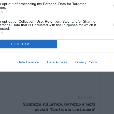
to opt-out of processing my Personal Data for Targeted
ing.
esto in flagranza di reato ai sensi dell’art. 387
bis
del
In
ghi imposti dal Giudice, e pertanto associato alla casa
o opt-out of Collection, Use, Retention, Sale, and/or Sharing
ienza di convalida.
ersonal Data that Is Unrelated with the Purposes for which it
lected.
In
CONFIRM
Data Deletion
Data Access
Privacy Policy
Next article
Sicurezza sul lavoro, Governo a parti
sociali “Confronto continuerà”