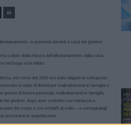
na colpito dalla misura dell’allontanamento dalla casa
o nel luogo a lui inibito.
ndenza, nel corso del 2020 era stato dapprima sottoposto
nciato in stato di libertà per maltrattamenti in famiglia e
 ipotesi di lesioni personali, maltrattamenti in famiglia,
i dei genitori, dopo aver costretto con minaccia e
rie parti del corpo e con schiaffi al volto – a consegnargli
per procurarsi lo stupefacente.
ientro nella casa familiare, nel periodo