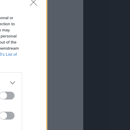
sonal or
ection to
ou may
 personal
out of the
 downstream
B’s List of