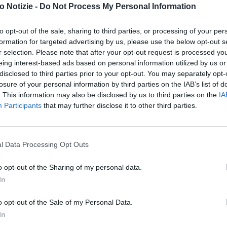
e regionale allo Sviluppo economico, green economy,
 Notizie -
Do Not Process My Personal Information
bbiamo necessità di far entrare tecnologia e competenze
alleanze di filiera dalla produzione alla vendita, per
to opt-out of the sale, sharing to third parties, or processing of your per
avorirne la tracciabilità. Per questo confermiamo il nostro
formation for targeted advertising by us, please use the below opt-out s
r selection. Please note that after your opt-out request is processed y
sostenibilità, certificazione, ricerca e sulla formazione
eing interest-based ads based on personal information utilized by us or
i per far crescere le dimensioni e la struttura delle imprese
disclosed to third parties prior to your opt-out. You may separately opt-
losure of your personal information by third parties on the IAB’s list of
. This information may also be disclosed by us to third parties on the
IA
Participants
that may further disclose it to other third parties.
 che solleciterà il Ministero delle Imprese e del Made in
nazionale della Moda, a un anno di distanza dall’ultimo
del Pnrr, condividere le buone pratiche, coordinare gli
l Data Processing Opt Outs
rese e lavoratori del settore.
o opt-out of the Sharing of my personal data.
rafia del settore
In
attive (in calo di 697 unità rispetto al 2021) del
spetto al 2021). Inoltre, in tre anni, si è registrato una
o opt-out of the Sale of my Personal Data.
3%) a fronte di un aumento delle società di persone
In