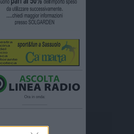
Ora in onda:
____________