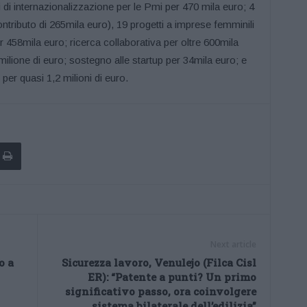
 di internazionalizzazione per le Pmi per 470 mila euro; 4
ontributo di 265mila euro), 19 progetti a imprese femminili
r 458mila euro; ricerca collaborativa per oltre 600mila
 milione di euro; sostegno alle startup per 34mila euro; e
 per quasi 1,2 milioni di euro.
Next article
o a
Sicurezza lavoro, Venulejo (Filca Cisl
ER): “Patente a punti? Un primo
significativo passo, ora coinvolgere
sistema bilaterale dell’edilizia”