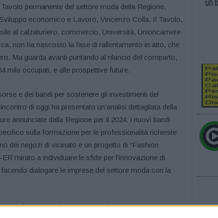
l Tavolo permanente del settore moda della Regione,
o Sviluppo economico e Lavoro, Vincenzo Colla. Il Tavolo,
essile al calzaturiero, commercio, Università, Unioncamere
erca, non ha nascosto la fase di rallentamento in atto, che
estero. Ma guarda avanti puntando al rilancio del comparto,
 mila occupati, e alle prospettive future.
isorse e dei bandi per sostenere gli investimenti del
ncontro di oggi ha presentato un’analisi dettagliata della
re annunciate dalla Regione per il 2024: i nuovi bandi
specifico sulla formazione per le professionalità richieste
no dei negozi di vicinato e un progetto di “Fashion
t-ER mirato a individuare le sfide per l’innovazione di
a, facendo dialogare le imprese del settore moda con la
gia delle imprese del settore, oggi ancora troppo