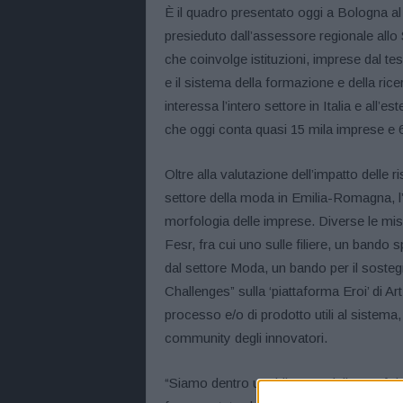
È il quadro presentato oggi a Bologna a
presieduto dall’assessore regionale all
che coinvolge istituzioni, imprese dal t
e il sistema della formazione e della ric
interessa l’intero settore in Italia e all’
che oggi conta quasi 15 mila imprese e 64
Oltre alla valutazione dell’impatto delle r
settore della moda in Emilia-Romagna, l’i
morfologia delle imprese. Diverse le misu
Fesr, fra cui uno sulle filiere, un bando 
dal settore Moda, un bando per il sosteg
Challenges” sulla ‘piattaforma Eroi’ di Ar
processo e/o di prodotto utili al sistem
community degli innovatori.
“Siamo dentro un ridisegno della morfolo