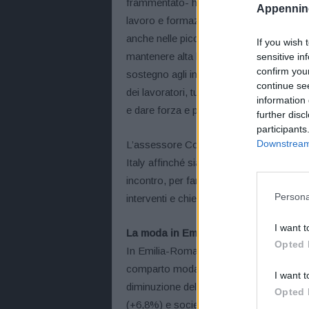
frammentato- ha commentato l’assessor
Appennino
lavoro e formazione, Vincenzo Colla-. A
anche nelle piccole imprese, promuovendo 
If you wish 
mantenere alta la qualità dei prodotti e f
sensitive in
confirm you
sostegno agli investimenti su tecnologia, 
continue se
dei lavoratori, tutti elementi fondamental
information 
e dare forza e prospettive al comparto”.
further disc
participants
Downstream 
L’assessore Colla ha, inoltre, annunciato
Italy affinché sia riconvocato il Tavolo 
incontro, per fare il punto sulle risorse 
Persona
interventi e chiedere un sostegno per imp
I want t
La moda in Emilia-Romagna: una fotog
Opted 
In Emilia-Romagna sono 14.951 le imprese 
comparto moda e 64.198 occupati (-4041 ri
I want t
diminuzione delle ditte individuali (-15,
Opted 
(+6,8%) e società di capitali (+12,8%).