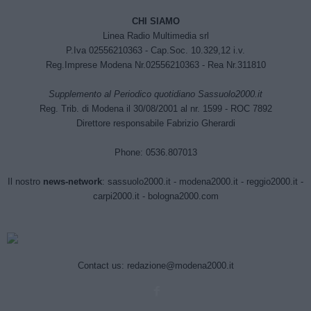
CHI SIAMO
Linea Radio Multimedia srl
P.Iva 02556210363 - Cap.Soc. 10.329,12 i.v.
Reg.Imprese Modena Nr.02556210363 - Rea Nr.311810
Supplemento al Periodico quotidiano Sassuolo2000.it
Reg. Trib. di Modena il 30/08/2001 al nr. 1599 - ROC 7892
Direttore responsabile Fabrizio Gherardi
Phone: 0536.807013
Il nostro
news-network
:
sassuolo2000.it
-
modena2000.it
-
reggio2000.it
-
carpi2000.it
-
bologna2000.com
Contact us:
redazione@modena2000.it