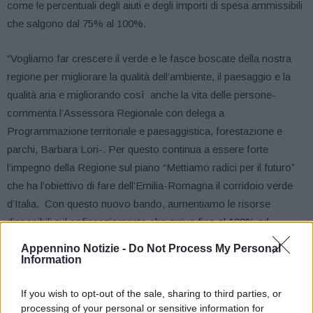
come le percentuali degli aiuti e degli importi di spesa ammissibili
che salgono dal 75% al 100%.
“Vogliamo far crescere il verde e le fasce boscate della nostra
regione per migliorare la qualità dell’ambiente, il paesaggio e la
qualità aria e migliorando così anche la vita delle persone-
commenta l’Assessora Regionale con delega a
Programmazione territoriale e paesaggistica, forestazione e
parchi, Barbara Lori-. Per questo continua a essere forte
l’impegno della Regione sul piano “Mettiamo radici per il futuro”
che ha l’obiettivo di fare dell’Emilia-Romagna il corridoio verde
d’Italia. Con questo nuovo bando, aumentiamo le risorse
disponibili e il cofinanziamento che arriva fino al 100% ed
estendiamo a tutti gli enti pubblici la possibilità di partecipare per
Appennino Notizie -
Do Not Process My Personal
ampliare le aree di intervento che, dopo il buon esito del bando
Information
per le imprese, potranno aumentare il verde nelle aree di loro
If you wish to opt-out of the sale, sharing to third parties, or
pertinenza”.
processing of your personal or sensitive information for