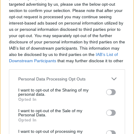
targeted advertising by us, please use the below opt-out
“Gli alberi e i loro benefici- conclude Lori- sono importanti per
section to confirm your selection. Please note that after your
tutti ed è quindi necessario incrementare la loro piantumazione
opt-out request is processed you may continue seeing
sia nelle aree pubbliche che in quelle private a vantaggio di un
interest-based ads based on personal information utilized by
us or personal information disclosed to third parties prior to
futuro più sostenibile e con effetti positivi sulla qualità della vita di
your opt-out. You may separately opt-out of the further
cittadini e cittadine”.
disclosure of your personal information by third parties on the
IAB’s list of downstream participants. This information may
Il nuovo bando arriva dopo la distribuzione gratuita di piante a
also be disclosed by us to third parties on the
IAB’s List of
Downstream Participants
that may further disclose it to other
cittadini, enti ed associazioni nei vivai convenzionati con la
third parties.
Regione e ai precedenti avvisi, rivolti alle imprese e ai Comuni
delle aree di pianura e collina.
Personal Data Processing Opt Outs
I want to opt-out of the Sharing of my
personal data.
Opted In
Cosa prevede il bando
I want to opt-out of the Sale of my
Personal Data.
Opted In
Rispetto ai precedenti bandi, la differenza sostanziale è
rappresentata dalla fonte di finanziamento, derivante dagli oneri
I want to opt-out of processing my