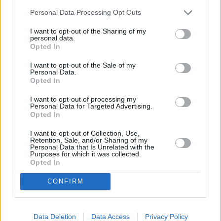
Kilometroverde di Traversetolo (PR); Cepim, Centro padano
Personal Data Processing Opt Outs
interscambio merci di Fontevivo (PR); Nuova Fidenza Srl di
Fidenza (PR); Immergas Spa di Brescello-Poviglio (RE); Villa
I want to opt-out of the Sharing of my
personal data.
Conti Srl di San Giovanni in Persiceto (BO) e Gruppo Ingegneria
Opted In
Srl società Benefit di San Lazzaro di Savena (BO).
I want to opt-out of the Sale of my
Personal Data.
Rispetto al precedente bando il cofinanziamento regionale è
Opted In
salito dal 60 al 75%. Anche gli importi massimi dei costi
I want to opt-out of processing my
ammissibili sono stati incrementati: da 20.000 a 25.000 euro nel
Personal Data for Targeted Advertising.
Opted In
caso di impianti con densità non inferiore alle 700 piante
attecchite per ettaro, e da 15.000 a 18.000 euro per quelli che
I want to opt-out of Collection, Use,
Retention, Sale, and/or Sharing of my
prevedono almeno 500 piante per ettaro. Le piante dovranno
Personal Data that Is Unrelated with the
Purposes for which it was collected.
essere messe a dimora entro il 31 dicembre 2024.
Opted In
CONFIRM
Data Deletion
Data Access
Privacy Policy