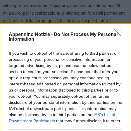
alle imprese dei comuni di pianura, che ha stanziato quasi 500
mila euro, per la realizzazione di piantagioni forestali permanenti,
nell’ambito della campagna “Mettiamo radici per il futuro”.
Appennino Notizie -
Do Not Process My Personal
“Da parte della Regione un impegno concreto per sostenere la
Information
messa a dimora di alberi e arbusti e contribuire in questo modo a
una migliore qualità dell’aria- spiega l’assessora regionale alla
If you wish to opt-out of the sale, sharing to third parties, or
Forestazione e parchi, Barbara Lori-. Dopo il bando che proprio
processing of your personal or sensitive information for
targeted advertising by us, please use the below opt-out
in questi giorni abbiamo rivolto agli Enti pubblici, la conferma di
section to confirm your selection. Please note that after your
un impegno che continua e si rafforza a fianco di tutta la società
opt-out request is processed you may continue seeing
regionale: imprese, Comuni e istituzioni locali, cittadini,
interest-based ads based on personal information utilized by
associazioni e scuole per fare dell’Emilia-Romagna una regione
us or personal information disclosed to third parties prior to
sempre più verde e sostenibile”.
your opt-out. You may separately opt-out of the further
disclosure of your personal information by third parties on the
IAB’s list of downstream participants. This information may
Nove gli interventi finanziati, sei nel territorio di Parma, due a
also be disclosed by us to third parties on the
IAB’s List of
Bologna e una a Reggio-Emilia: Mutti Spa con i due stabilimenti
Downstream Participants
that may further disclose it to other
di Montechiarugolo e quello di Collecchio (PR), Consorzio
third parties.