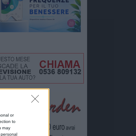
sonal or
ection to
ou may
 personal