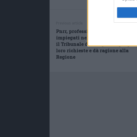
Previous article
Pnrr, professionisti autonomi
impiegati nel progetto ‘1000 espert
il Tribunale di Bologna respinge l
loro richieste e dà ragione alla
Regione