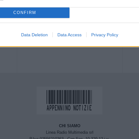
CONFIRM
Next article
Incidente mortale in via Emilia tra
Data Deletion
Data Access
Privacy Policy
i’,
Anzola dell’Emilia e Castelfranco
e
Emilia
CHI SIAMO
Linea Radio Multimedia srl
P.Iva 02556210363 - Cap.Soc. 10.329,12 i.v.