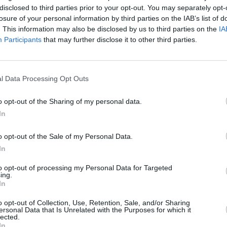
disclosed to third parties prior to your opt-out. You may separately opt-
losure of your personal information by third parties on the IAB’s list of
. This information may also be disclosed by us to third parties on the
IA
Participants
that may further disclose it to other third parties.
varsi della crisi umanitaria, abbiamo deciso di
lioni di euro che si aggiungono ai 10 milioni stanziati a
tinese. Queste risorse andranno a coprire le esigenze
l Data Processing Opt Outs
re a Gaza. Vigileremo affinchè giungano ai civili e non
o opt-out of the Sharing of my personal data.
epremier e ministro degli Esteri, Antonio Tajani, nel corso
In
o opt-out of the Sale of my Personal Data.
In
to opt-out of processing my Personal Data for Targeted
ing.
In
o opt-out of Collection, Use, Retention, Sale, and/or Sharing
ersonal Data that Is Unrelated with the Purposes for which it
lected.
In