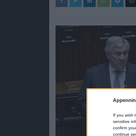
Appennino
If you wish 
sensitive in
confirm you
continue se