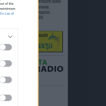
out of the
 downstream
B’s List of
Ora in onda:
____________