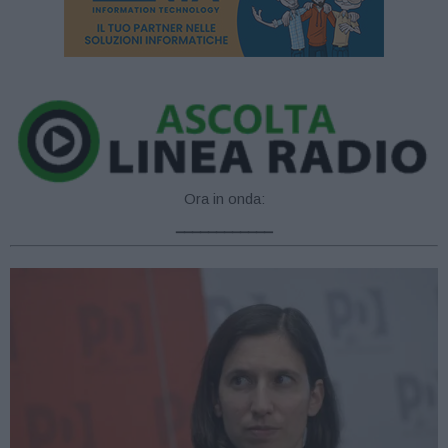
Ora in onda:
____________