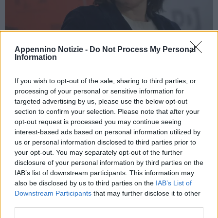
Appennino Notizie -
Do Not Process My Personal
Information
ROMA (ITALPRESS) – Aspides “è una missione unitaria
europea basata su una risoluzione delle Nazioni Unite ed è una
If you wish to opt-out of the sale, sharing to third parties, or
missione difensiva che vuole tutelare la libertà di navigazione.
processing of your personal or sensitive information for
targeted advertising by us, please use the below opt-out
Nei nostri emendamenti abbiamo chiesto al governo uno sforzo
section to confirm your selection. Please note that after your
diplomatico molto più forte per un cessate il fuoco immediato.
opt-out request is processed you may continue seeing
Non possiamo continuare ad assistere a questo massacro di
interest-based ads based on personal information utilized by
civili”. Lo ha detto Elly Schlein, segretaria del Pd, ospite di
us or personal information disclosed to third parties prior to
your opt-out. You may separately opt-out of the further
“Cinque minuti”, su Rai 1.
disclosure of your personal information by third parties on the
Sull’accusa di genocidio “c’è un procedimento in corso alla Corte
IAB’s list of downstream participants. This information may
dell’Aja”, ha affermato. “Non è accettabile in nessun caso – ha
also be disclosed by us to third parties on the
IAB’s List of
continuato – vedere questo massacro costante di civili. Non c’è
Downstream Participants
that may further disclose it to other
third parties.
un numero giusto di morti civili: non ci dovrebbero essere del
tutto. La brutalità di Hamas, che nessuno ha dimenticato, non