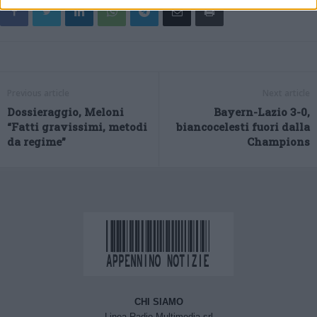
Previous article
Next article
Dossieraggio, Meloni
Bayern-Lazio 3-0,
“Fatti gravissimi, metodi
biancocelesti fuori dalla
da regime”
Champions
CHI SIAMO
Linea Radio Multimedia srl