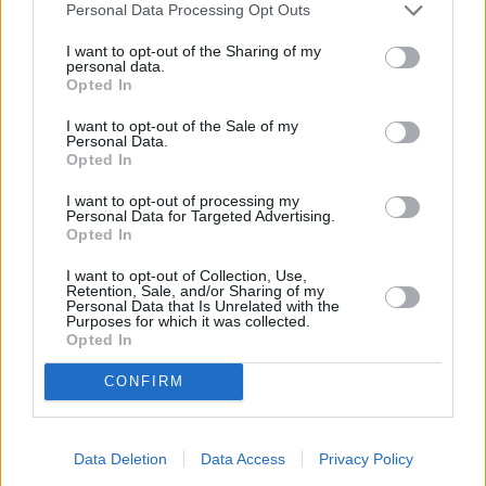
Personal Data Processing Opt Outs
può giustificare altra brutalità sui civili palestinesi. Non si può
I want to opt-out of the Sharing of my
negare ai palestinesi la legittima aspirazione a vedersi
personal data.
riconosciuto uno Stato. La soluzione dei due popoli e due Stati
Opted In
continua a essere quella a cui dobbiamo puntare”.
I want to opt-out of the Sale of my
“Noi – ha aggiunto – siamo riusciti a fare votare alla Camera una
Personal Data.
Opted In
nostra risoluzione sul cessate il fuoco con tutti i voti delle
opposizioni. Pare che su questo il governo stia finalmente
I want to opt-out of processing my
Personal Data for Targeted Advertising.
cambiando posizione ma è tardi, diciamo da ottobre che ci vuole
Opted In
un cessate il fuoco. Bisogna che la comunità internazionale
I want to opt-out of Collection, Use,
fermi Netanyahu e le sue prospettive di attacco a Rafah”.
Retention, Sale, and/or Sharing of my
Personal Data that Is Unrelated with the
Purposes for which it was collected.
– Foto: Agenzia Fotogramma –
Opted In
CONFIRM
(ITALPRESS).
Data Deletion
Data Access
Privacy Policy