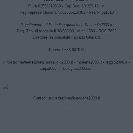
P.Iva 02556210363 - Cap.Soc. 10.329,12 i.v.
Reg.Imprese Modena Nr.02556210363 - Rea Nr.311810
Supplemento al Periodico quotidiano Sassuolo2000.it
Reg. Trib. di Modena il 30/08/2001 al nr. 1599 - ROC 7892
Direttore responsabile Fabrizio Gherardi
Phone: 0536.807013
Il nostro
news-network
:
sassuolo2000.it
-
modena2000.it
-
reggio2000.it
-
carpi2000.it
-
bologna2000.com
Contact us:
redazione@modena2000.it