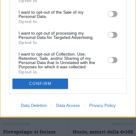
Opted In
godo il momento, sto navigando su un’onda altissima e non
posso che continuare a surfarla – ha spiegato l’azzurro – Ieri
I want to opt-out of the Sale of my
Personal Data.
sera ho fatto fatica ad addormentarmi, tanti pensieri mi sono
Opted In
passati per la testa. Anche ricordando la tradizione vincente della
rana italiana: sono contentissimo di essere entrato in questo
I want to opt-out of processing my
Personal Data for Targeted Advertising.
Olimpo. Il mio obiettivo era questo e ora posso dirlo. Sapevo di
Opted In
potermi giocare qualcosa di buono e così è stato”.
I want to opt-out of Collection, Use,
(ITALPRESS).
Retention, Sale, and/or Sharing of my
Personal Data that Is Unrelated with the
Purposes for which it was collected.
Opted In
CONFIRM
Data Deletion
Data Access
Privacy Policy
Previous article
Next article
Pievepelago: si ferisce
Nuoto, azzurri della 4×100