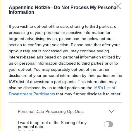
Appennino Notizie -
Do Not Process My Personal
Information
TOKYO (GIAPPONE) (ITALPRESS) – Nicolò Martinenghi ha
vinto la
If you wish to opt-out of the sale, sharing to third parties, or
processing of your personal or sensitive information for
medaglia di bronzo nella finale dei 100 rana ai Giochi di Tokyo.
targeted advertising by us, please use the below opt-out
L’azzurro ha chiuso in 58″33. Oro al britannico Adam Peaty
section to confirm your selection. Please note that after your
(57″37), argento all’olandese Arno Kamminga (58″00).
opt-out request is processed you may continue seeing
“Questa medaglia è una cascata di emozioni. Questa gara l’ho
interest-based ads based on personal information utilized by
us or personal information disclosed to third parties prior to
cercata e l’ho voluta, ho sempre sognato quegli ultimi 15 metri, in
your opt-out. You may separately opt-out of the further
ogni allenamento. Non so davvero cosa dire” le prime parole
disclosure of your personal information by third parties on the
dell’azzurro dopo la gara. “Voglio dedicare questa medaglia a
IAB’s list of downstream participants. This information may
tantissime persone: al mio team, alla famiglia, alla ragazza, agli
also be disclosed by us to third parties on the
IAB’s List of
Downstream Participants
that may further disclose it to other
amici e a chi mi è stato vicino anche solo con un messaggio. Ma
third parties.
c’è una dedica speciale per Franco, il mio primo allenatore: sta
vivendo un momento un pò difficile e spero che questa medaglia
Personal Data Processing Opt Outs
lo aiuti moltissimo. Da un momento all’altro probabilmente capirò
I want to opt-out of the Sharing of my
cosa ho fatto, quanto è importante questa medaglia. Per ora mi
personal data.