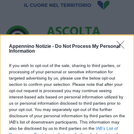
Appennino Notizie -
Do Not Process My Personal
Information
Ora in onda:
____________
If you wish to opt-out of the sale, sharing to third parties, or
processing of your personal or sensitive information for
targeted advertising by us, please use the below opt-out
section to confirm your selection. Please note that after your
opt-out request is processed you may continue seeing
interest-based ads based on personal information utilized by
Sulla A13 Bologna-Padova, per consentire l’esecuzione di attività
us or personal information disclosed to third parties prior to
programmate di riqualifica delle barriere di sicurezza, dalle 22:00
your opt-out. You may separately opt-out of the further
disclosure of your personal information by third parties on the
di martedì 20 alle 6:00 di mercoledì 21 luglio, sarà chiusa la
IAB’s list of downstream participants. This information may
stazione di Ferrara nord in entrata verso Bologna.
also be disclosed by us to third parties on the
IAB’s List of
In alternativa si consiglia di utilizzare la stazione autostradale di