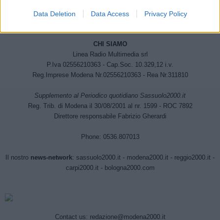
Data Deletion
Data Access
Privacy Policy
CHI SIAMO
Linea Radio Multimedia srl
P.Iva 02556210363 - Cap.Soc. 10.329,12 i.v.
Reg.Imprese Modena Nr.02556210363 - Rea Nr.311810
Supplemento al Periodico quotidiano Sassuolo2000.it
Reg. Trib. di Modena il 30/08/2001 al nr. 1599 - ROC 7892
Direttore responsabile Fabrizio Gherardi
Phone: 0536.807013
Il nostro
news-network
:
sassuolo2000.it
-
modena2000.it
-
reggio2000.it
-
carpi2000.it
-
bologna2000.com
Contact us:
redazione@modena2000.it