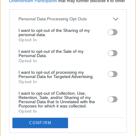
Downstream Participants
that may further disclose it to other
Ferrara sud o di Occhiobello.
third parties.
Personal Data Processing Opt Outs
I want to opt-out of the Sharing of my
personal data.
Opted In
I want to opt-out of the Sale of my
Personal Data.
Opted In
I want to opt-out of processing my
Previous article
Next article
Personal Data for Targeted Advertising.
Ddl Zan, Letta “Aperti al
In Italia 2.072 nuovi
Opted In
confronto ma non con
contagi e 7 decessi,
I want to opt-out of Collection, Use,
Salvini”
aumentano i ricoveri
Retention, Sale, and/or Sharing of my
Personal Data that Is Unrelated with the
Purposes for which it was collected.
Opted In
CONFIRM