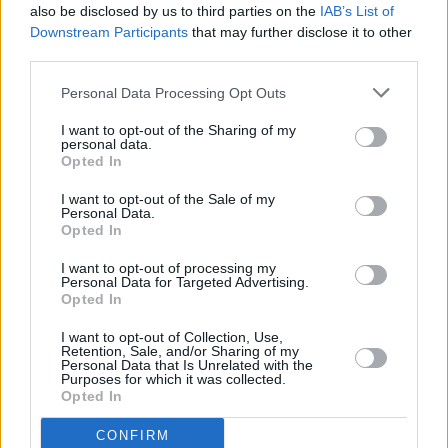
also be disclosed by us to third parties on the
IAB’s List of
Downstream Participants
that may further disclose it to other
Un altro intervento punta a sostenere la
diffusione
della pratica
third parties.
motoria e sportiva.
E si rivolge a enti pubblici, associazioni,
Personal Data Processing Opt Outs
istituzioni scolastiche, aziende Usl, per la realizzazione di attività
orientate al miglioramento del benessere fisico, psichico e
I want to opt-out of the Sharing of my
personal data.
sociale della persona, per progetti che individuino nello sport un
Opted In
fondamentale strumento di educazione e di inclusione sociale, di
prevenzione, mantenimento e recupero della salute.
I want to opt-out of the Sale of my
Personal Data.
Opted In
I bandi nel dettaglio
I want to opt-out of processing my
Personal Data for Targeted Advertising.
Sarà ammissibile la richiesta di contributo per la realizzazione di
Opted In
un solo evento che abbia carattere prevalentemente sportivo e
I want to opt-out of Collection, Use,
che sia organizzato nel periodo compreso tra il 1 gennaio e il 31
Retention, Sale, and/or Sharing of my
Personal Data that Is Unrelated with the
dicembre 2021 e realizzato sul territorio dell’Emilia-Romagna.
Purposes for which it was collected.
Opted In
La domanda di contributo dovrà comunque essere
CONFIRM