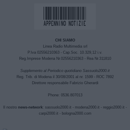
CHI SIAMO
Linea Radio Multimedia srl
P.Iva 02556210363 - Cap.Soc. 10.329,12 i.v.
Reg.Imprese Modena Nr.02556210363 - Rea Nr.311810
Supplemento al Periodico quotidiano Sassuolo2000.it
Reg. Trib. di Modena il 30/08/2001 al nr. 1599 - ROC 7892
Direttore responsabile Fabrizio Gherardi
Phone: 0536.807013
Il nostro
news-network
:
sassuolo2000.it
-
modena2000.it
-
reggio2000.it
-
carpi2000.it
-
bologna2000.com