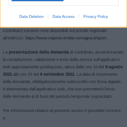
obbligatoriamente firmata digitalmente dal legale rappresentante e
avvenire esclusivamente per via telematica tramite l’applicativo
web ‘Sib@c’, le cui modalità di accesso e di utilizzo (Linee-guida
Data Deletion
Data Access
Privacy Policy
per la compilazione e la trasmissione online delle domande di
contributo) saranno rese disponibili sul portale regionale
all’indirizzo:
https://www.regione.emilia-romagna.it/sport
.
La
presentazione della domanda
di contributo, avverrà tramite
la compilazione, validazione e invio della stessa sull’applicativo
web appositamente predisposto, attivo dalle ore 10 del
9 agosto
2021
alle ore 15 del
6 settembre 2021
. La data di ricevimento
della domanda, obbligatoriamente sottoscritte con firma digitale,
è determinata dall’applicativo web, che non permetterà l’invio
delle domande al di fuori del periodo temporale sopracitato.
Per informazioni relative al presente avviso è possibile scrivere
a: