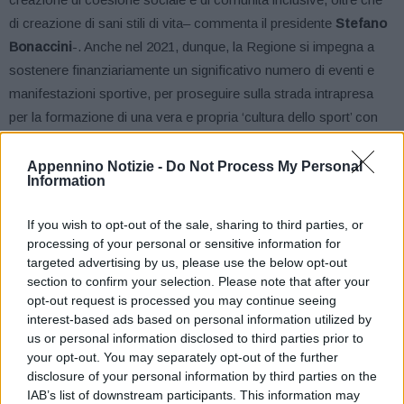
di creazione di sani stili di vita– commenta il presidente
Stefano
Bonaccini
-. Anche nel 2021, dunque, la Regione si impegna a
sostenere finanziariamente un significativo numero di eventi e
manifestazioni sportive, per proseguire sulla strada intrapresa
per la formazione di una vera e propria ‘cultura dello sport’ con
un obiettivo in più, quello di non lasciare nulla di intentato per
aiutare il ritorno alla normalità e lasciarsi alle spalle la drammatica
Appennino Notizie -
Do Not Process My Personal
Information
pandemia causata dal Covid-19”.
If you wish to opt-out of the sale, sharing to third parties, or
Una delle due misure è rivolta alle
associazioni di promozione
processing of your personal or sensitive information for
sociale
e alle
associazioni e società sportive dilettantistiche
targeted advertising by us, please use the below opt-out
iscritte nel registro del Coni e del Cip per la realizzazione di
section to confirm your selection. Please note that after your
opt-out request is processed you may continue seeing
eventi sportivi
, riconoscendo l’importante lavoro delle
realtà
interest-based ads based on personal information utilized by
associative
che organizzano tante manifestazioni e incontri.
us or personal information disclosed to third parties prior to
Iniziative che costituiscono una opportunità anche di
your opt-out. You may separately opt-out of the further
socializzazione per migliaia di persone e che rappresentano una
disclosure of your personal information by third parties on the
IAB’s list of downstream participants. This information may
occasione di promozione per tutto il territorio regionale.