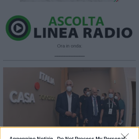
Ora in onda:
____________
Appennino Notizie -
Do Not Process My Personal