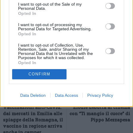
che stiamo vivendo, oggi avere Casa Italia è veramente un
I want to opt-out of the Sale of my
Personal Data.
valore aggiunto: si è fatto e si sta facendo il massimo per
Opted In
consentire un’attività corporate e sviluppare rapporti e relazioni
I want to opt-out of processing my
anche in considerazione di Milano-Cortina”.
Personal Data for Targeted Advertising.
(ITALPRESS).
Opted In
I want to opt-out of Collection, Use,
Retention, Sale, and/or Sharing of my
Personal Data that Is Unrelated with the
Purposes for which it was collected.
Opted In
CONFIRM
Data Deletion
Data Access
Privacy Policy
Previous article
Next article
Vaccinazioni anti-Covid:
Elodie debutta al cinema
dai mercati in Emilia alle
con “Ti mangio il cuore” di
spiagge della Romagna, il
Pippo Mezzapesa
vaccino in regione arriva
anche in camper