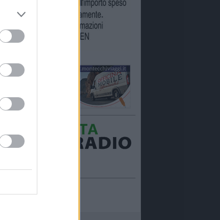
Ora in onda:
____________