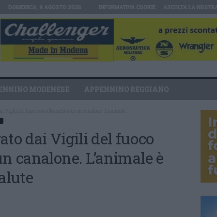
DOMENICA, 9 AGOSTO 2026
INFORMATIVA COOKIE
ASCOLTA LA NOSTR
ENNINO MODENESE
APPENNINO REGGIANO
i Vigili del fuoco cavallo caduto in un canalone. L’animale...
to dai Vigili del fuoco
un canalone. L’animale è
alute