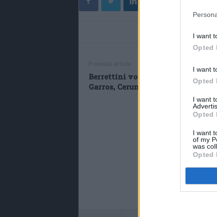
Persona
I want t
Opted 
Previous article
I want t
Berrettini vola ai quarti al Roland
Opted 
Garros, Cerundolo battuto in tre se
I want 
Advertis
Opted 
I want t
of my P
was col
Opted 