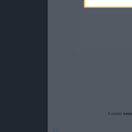
Il nostro
news