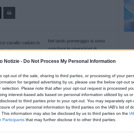
N
el tardo pomeriggio
s
i
so
no
c
oncl
u
s
e
le
operazioni
di
recupero di
un cavallo c
he er
a
 Notizie -
Do Not Process My Personal Information
u
ngo
il
sentiero 633
del
CAI,
in località Romecchio
, nel
venuto
un veterinario che
ha s
eda
to
l
‘
a
nim
a
l
e
,
to opt-out of the sale, sharing to third parties, or processing of your per
d
i
s
ic
urezz
a
.
I
l
cavallo,
in buon
o
s
tat
o di
salut
e
e
s
en
z
a
formation for targeted advertising by us, please use the below opt-out s
rio dopo
un c
on
t
r
ollo
veterinari
o
sul
cam
po
.
Alle
operazioni
r selection. Please note that after your opt-out request is processed y
eing interest-based ads based on personal information utilized by us or
as
t
e
lnovo
Monti
e
un
elicottero
proveniente
da Bologna
.
disclosed to third parties prior to your opt-out. You may separately opt-
losure of your personal information by third parties on the IAB’s list of
. This information may also be disclosed by us to third parties on the
IA
Participants
that may further disclose it to other third parties.