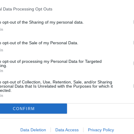
l Data Processing Opt Outs
o opt-out of the Sharing of my personal data.
In
Next article
o opt-out of the Sale of my Personal Data.
Una giornata di lavoro e comunità per
In
t
il lago di Castel dell’Alpi
to opt-out of processing my Personal Data for Targeted
ing.
In
o opt-out of Collection, Use, Retention, Sale, and/or Sharing
ersonal Data that Is Unrelated with the Purposes for which it
lected.
In
CONFIRM
Data Deletion
Data Access
Privacy Policy