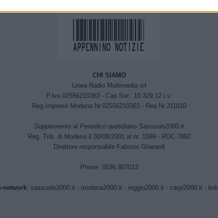
CHI SIAMO
Linea Radio Multimedia srl
P.Iva 02556210363 - Cap.Soc. 10.329,12 i.v.
Reg.Imprese Modena Nr.02556210363 - Rea Nr.311810
Supplemento al Periodico quotidiano Sassuolo2000.it
Reg. Trib. di Modena il 30/08/2001 al nr. 1599 - ROC 7892
Direttore responsabile Fabrizio Gherardi
Phone: 0536.807013
-network
:
sassuolo2000.it
-
modena2000.it
-
reggio2000.it
-
carpi2000.it
-
bol