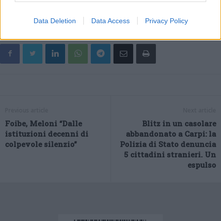
(ITALPRESS).
Data Deletion
Data Access
Privacy Policy
Previous article
Next article
Foibe, Meloni “Dalle
Blitz in un casolare
istituzioni decenni di
abbandonato a Carpi: la
colpevole silenzio”
Polizia di Stato denuncia
5 cittadini stranieri. Un
espulso