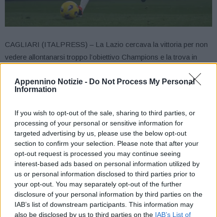
CAGLIARI (ITALPRESS) – La Lazio cercava la vittoria per non
vedere allontanarsi troppo l’obiettivo Champions e la trova in
casa del Cagliari, battuto 3-1 dopo una partita spettacolare. I
Appennino Notizie -
Do Not Process My Personal
biancocelesti trionfano nel segno di Immobile, che festeggia i
Information
200 gol in Serie A in una gara tenuta viva fino all’ultimo dagli
uomini di Ranieri.
If you wish to opt-out of the sale, sharing to third parties, or
La sconfitta non rispecchia l’atteggiamento dei sardi, che
processing of your personal or sensitive information for
avevano accusato il colpo del vantaggio laziale quasi alla
targeted advertising by us, please use the below opt-out
section to confirm your selection. Please note that after your
mezzora. Al 26′ sugli sviluppi di una punizione, il cross in mezzo
opt-out request is processed you may continue seeing
di Isaksen viene lisciato da Azzi e poi sfortunatamente spedito in
interest-based ads based on personal information utilized by
rete da Deiola. Sotto a causa di un autogol, il Cagliari cerca di
us or personal information disclosed to third parties prior to
reagire nel finale di primo tempo con Lapadula e torna agguerrito
your opt-out. You may separately opt-out of the further
disclosure of your personal information by third parties on the
in campo nella ripresa. Eppure la Lazio colpisce al primo affondo
IAB’s list of downstream participants. This information may
utile e celebra un nuovo record di Immobile, che al 49′ sigla lo 0-
also be disclosed by us to third parties on the
IAB’s List of