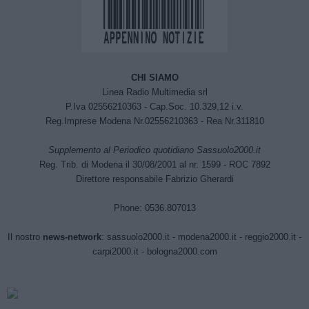
CHI SIAMO
Linea Radio Multimedia srl
P.Iva 02556210363 - Cap.Soc. 10.329,12 i.v.
Reg.Imprese Modena Nr.02556210363 - Rea Nr.311810
Supplemento al Periodico quotidiano Sassuolo2000.it
Reg. Trib. di Modena il 30/08/2001 al nr. 1599 - ROC 7892
Direttore responsabile Fabrizio Gherardi
Phone: 0536.807013
Il nostro
news-network
:
sassuolo2000.it
-
modena2000.it
-
reggio2000.it
-
carpi2000.it
-
bologna2000.com