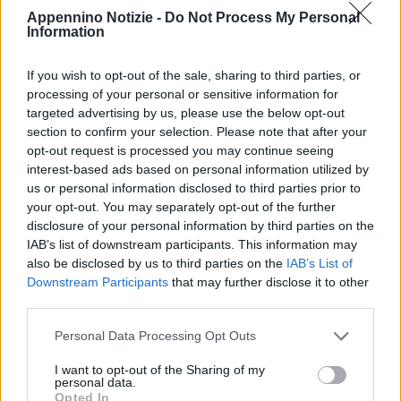
Appennino Notizie -
Do Not Process My Personal
Information
If you wish to opt-out of the sale, sharing to third parties, or
DUBAI (EMIRATI ARABI) (ITALPRESS) – Jasmine Paolini
processing of your personal or sensitive information for
esce vittoriosa dalla finale del “Duty Free Tennis
targeted advertising by us, please use the below opt-out
Championships”, secondo Wta 1000 della stagione dotato di un
section to confirm your selection. Please note that after your
opt-out request is processed you may continue seeing
montepremi complessivo di 3.211.715 dollari, avviato alla
interest-based ads based on personal information utilized by
conclusione sul cemento di Dubai, negli Emirati Arabi Uniti. La
us or personal information disclosed to third parties prior to
28enne di Castelnuovo di Garfagnana, numero 26 Wta, si impone
your opt-out. You may separately opt-out of the further
per 4-6 7-5 7-5 dopo due ore e 13 minuti di gioco sulla russa
disclosure of your personal information by third parties on the
IAB’s list of downstream participants. This information may
Anna Kalynskaya, numero 40 del mondo, passata attraverso le
also be disclosed by us to third parties on the
IAB’s List of
qualificazioni e che ieri a sorpresa aveva eliminato la polacca Iga
Downstream Participants
that may further disclose it to other
Swiatek, regina del tennis mondiale. Secondo titolo in carriera – il
third parties.
primo in un 1000 – per la tennista azzurra dopo il successo a
Personal Data Processing Opt Outs
Portoroz nel 2021, corredato anche dal best ranking: da lunedì
sarà numero 14 nella classifica Wta. “E’ molto speciale, sono
I want to opt-out of the Sharing of my
personal data.
molto contenta, è stato un match durissimo – commenta – Lei
Opted In