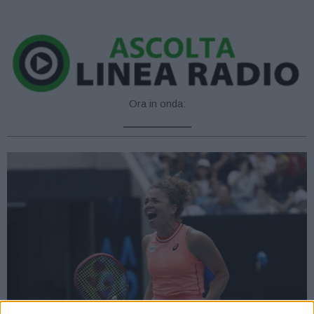
Ora in onda:
____________