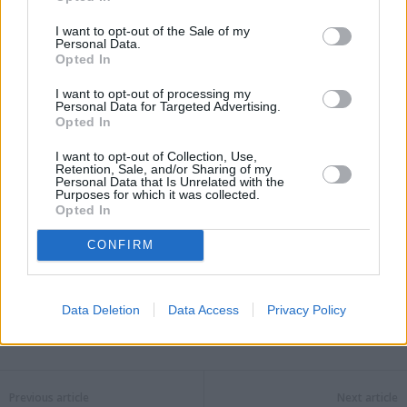
ha giocato a un livello incredibile per tutta la settimana ma sono
stata brava a rientrare in partita e a lottare per ogni punto
I want to opt-out of the Sale of my
Personal Data.
pensando che potevo farcela. Sono orgogliosa di me stessa e di
Opted In
quello che ho fatto”. La Paolini si dice “contenta di ogni partita
I want to opt-out of processing my
che ho vinto, soprattutto la prima – il riferimento al match con
Personal Data for Targeted Advertising.
Opted In
Haddad Maia, dove era sotto di un set e di un break – Essere poi
arrivata a vincere il titolo è incredibile”.
I want to opt-out of Collection, Use,
Retention, Sale, and/or Sharing of my
– foto Ipa Agency –
Personal Data that Is Unrelated with the
Purposes for which it was collected.
(ITALPRESS).
Opted In
CONFIRM
Data Deletion
Data Access
Privacy Policy
Previous article
Next article