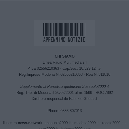
CHI SIAMO
Linea Radio Multimedia srl
P.Iva 02556210363 - Cap.Soc. 10.329,12 i.v.
Reg.Imprese Modena Nr.02556210363 - Rea Nr.311810
Supplemento al Periodico quotidiano Sassuolo2000.it
Reg. Trib. di Modena il 30/08/2001 al nr. 1599 - ROC 7892
Direttore responsabile Fabrizio Gherardi
Phone: 0536.807013
Il nostro
news-network
:
sassuolo2000.it
-
modena2000.it
-
reggio2000.it
-
carpi2000.it
-
bologna2000.com