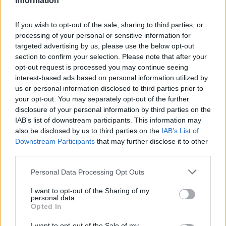
Information
If you wish to opt-out of the sale, sharing to third parties, or
processing of your personal or sensitive information for
targeted advertising by us, please use the below opt-out
NEW YORK (STATI UNITI) (ITALPRESS) – Un LeBron James
section to confirm your selection. Please note that after your
opt-out request is processed you may continue seeing
in grande spolvero decide il derby di Los Angeles nella notte
interest-based ads based on personal information utilized by
italiana della regular-season dell’Nba. Il fuoriclasse di Akron,
us or personal information disclosed to third parties prior to
classe 1984, realizza 34 punti e conduce i Lakers alla vittoria sui
your opt-out. You may separately opt-out of the further
Clippers per 116-112: è lui il top-scorer di una sfida rimasta
disclosure of your personal information by third parties on the
IAB’s list of downstream participants. This information may
aperta fino all’ultimo grazie anche ai 49 punti complessivi dei
also be disclosed by us to third parties on the
IAB’s List of
beniamini di casa Leonard e Harden. Undicesima tripla doppia
Downstream Participants
that may further disclose it to other
stagionale per Doncic, che con 30 punti, 11 rimbalzi e 16 assist
third parties.
prende per mano i Dallas Mavericks, a segno per 136-125 sul
Personal Data Processing Opt Outs
parquet dei Toronto Raptors. Sono necessari due overtime per
decretare vincitori e vinti tra Chicago Bulls e Cleveland Cavaliers:
I want to opt-out of the Sharing of my
personal data.
la spunta il quintetto dell’Illinois per 132-123, che per l’occasione
Opted In
si gode i 35 punti infilati da DeRozan. Affermazioni interne per
I want to opt-out of the Sale of my