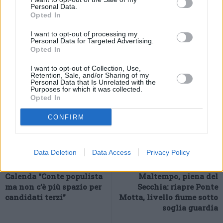
Indiana Pacers (123-114 sui New Orleans Pelicans), Minnesota
Personal Data.
Timberwolves (110-101 sui Memphis Grizzlies) e Denver
Opted In
Nuggets (117-96 sui Sacramento Kings).
I want to opt-out of processing my
– Foto Ipa Agency –
Personal Data for Targeted Advertising.
Opted In
(ITALPRESS).
I want to opt-out of Collection, Use,
Retention, Sale, and/or Sharing of my
Personal Data that Is Unrelated with the
Purposes for which it was collected.
Opted In
CONFIRM
Data Deletion
Data Access
Privacy Policy
Previous article
Next article
Calenda “Conte populista
Maltempo, piena del
ma non c’è più spazio per
Secchia: riapre Ponte
candidati terzi”
Motta, livello fiume sotto
soglia guardia