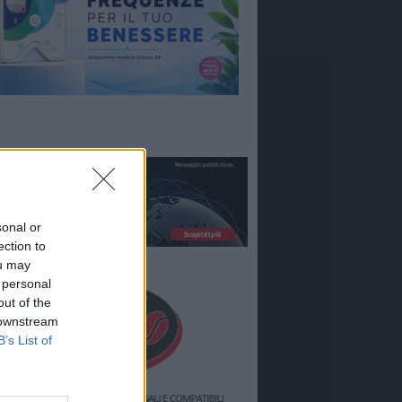
sonal or
ection to
ou may
 personal
out of the
 downstream
B’s List of