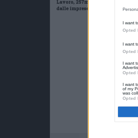
Lavoro, 257mila assunzioni previ
dalle imprese ad agosto
Persona
I want t
Opted 
I want t
Opted 
I want 
Advertis
Opted 
I want t
of my P
was col
Opted 