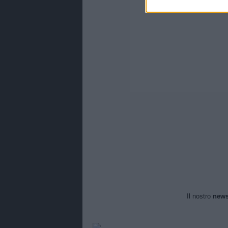
Il nostro
news