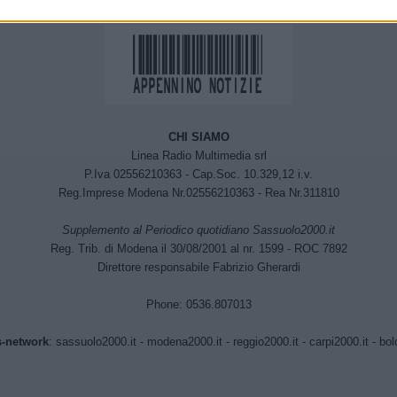
CHI SIAMO
Linea Radio Multimedia srl
P.Iva 02556210363 - Cap.Soc. 10.329,12 i.v.
Reg.Imprese Modena Nr.02556210363 - Rea Nr.311810
Supplemento al Periodico quotidiano Sassuolo2000.it
Reg. Trib. di Modena il 30/08/2001 al nr. 1599 - ROC 7892
Direttore responsabile Fabrizio Gherardi
Phone: 0536.807013
-network
:
sassuolo2000.it
-
modena2000.it
-
reggio2000.it
-
carpi2000.it
-
bol