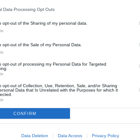
ste
Ciclismo, bronzo di Elia Viviani
nell’omnium
l Data Processing Opt Outs
o opt-out of the Sharing of my personal data.
In
o opt-out of the Sale of my Personal Data.
In
to opt-out of processing my Personal Data for Targeted
ing.
In
o opt-out of Collection, Use, Retention, Sale, and/or Sharing
ersonal Data that Is Unrelated with the Purposes for which it
lected.
In
CONFIRM
Data Deletion
Data Access
Privacy Policy