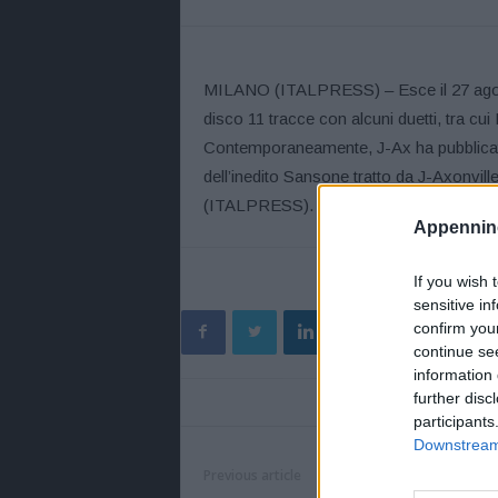
MILANO (ITALPRESS) – Esce il 27 agosto 
disco 11 tracce con alcuni duetti, tra c
Contemporaneamente, J-Ax ha pubblicato
dell’inedito Sansone tratto da J-Axonville
(ITALPRESS).
Appennino
If you wish 
sensitive in
confirm you
continue se
information 
further disc
participants
Downstream 
Previous article