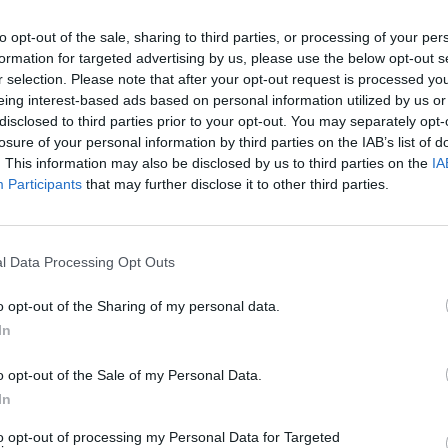
sonale della locale Squadra Mobile e sottoposti alla
to opt-out of the sale, sharing to third parties, or processing of your per
ione alla Polizia giudiziaria. Il terzo presunto
formation for targeted advertising by us, please use the below opt-out s
ad altra misura cautelare coercitiva presso la casa
r selection. Please note that after your opt-out request is processed y
eing interest-based ads based on personal information utilized by us or
mente ristretto per altra causa.
disclosed to third parties prior to your opt-out. You may separately opt-
losure of your personal information by third parties on the IAB’s list of
i della Questura nelle fasi immediatamente successive alla
. This information may also be disclosed by us to third parties on the
IA
a permesso di raccogliere gravi indizi di colpevolezza a
Participants
that may further disclose it to other third parties.
iutamente identificati attraverso il determinante
orveglianza installati nella zona teatro dei fatti.
l Data Processing Opt Outs
ghi interni al negozio da parte della complice donna,
 travisato da passamontagna che, dietro la minaccia
o opt-out of the Sharing of my personal data.
In
onsegnare dalla dipendente il fondo cassa. Dopo essersi
ga a bordo di un’autovettura parcheggiata poco distante,
o opt-out of the Sale of my Personal Data.
o la complice ed un altro uomo posto alla guida.
In
ora una volta, la straordinaria importanza, in chiave
to opt-out of processing my Personal Data for Targeted