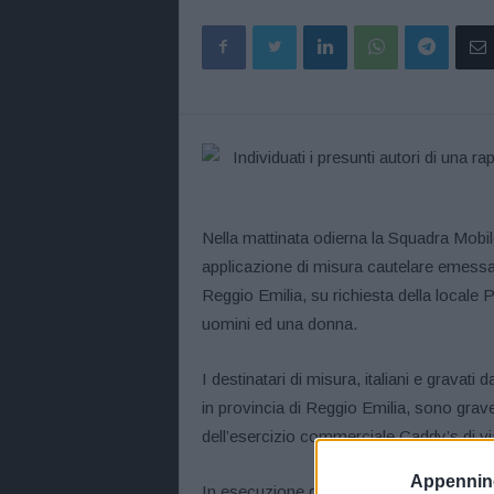
Nella mattinata odierna la Squadra Mobil
applicazione di misura cautelare emessa d
Reggio Emilia, su richiesta della locale 
uomini ed una donna.
I destinatari di misura, italiani e gravati 
in provincia di Reggio Emilia, sono grav
dell’esercizio commerciale Caddy’s di vi
Appennino
In esecuzione del predetto provvedimento, 