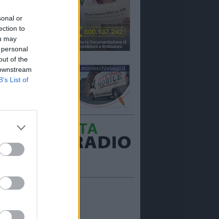
sonal or
ection to
ou may
 personal
out of the
 downstream
B’s List of
Ora in onda:
____________