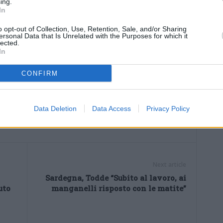
ing.
i sorveglianza che restituiscano immagini di qualità idonee
In
i Stato.
o opt-out of Collection, Use, Retention, Sale, and/or Sharing
ersonal Data that Is Unrelated with the Purposes for which it
lected.
In
CONFIRM
Data Deletion
Data Access
Privacy Policy
Next article
Sardegna, Todde “Subito al lavoro, ai
uto
manganelli risposto con le matite”