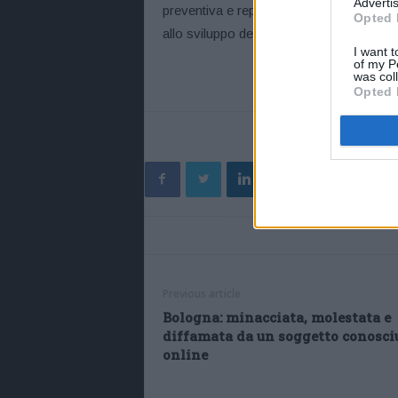
Advertis
preventiva e repressiva, degli impianti d
Opted 
allo sviluppo delle indagini della Polizia d
I want t
of my P
was col
Opted 
Previous article
Bologna: minacciata, molestata e
diffamata da un soggetto conosci
online