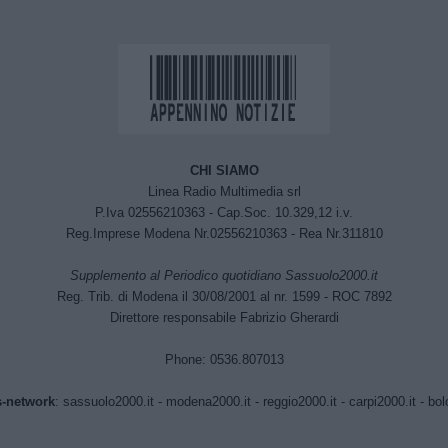
CHI SIAMO
Linea Radio Multimedia srl
P.Iva 02556210363 - Cap.Soc. 10.329,12 i.v.
Reg.Imprese Modena Nr.02556210363 - Rea Nr.311810
Supplemento al Periodico quotidiano Sassuolo2000.it
Reg. Trib. di Modena il 30/08/2001 al nr. 1599 - ROC 7892
Direttore responsabile Fabrizio Gherardi
Phone: 0536.807013
-network
:
sassuolo2000.it
-
modena2000.it
-
reggio2000.it
-
carpi2000.it
-
bol