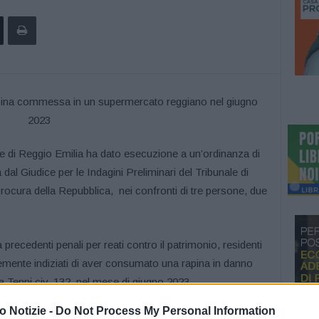
e di Reggio Emilia ha dato esecuzione a un’ordinanza di
al Giudice per le Indagini Preliminari del Tribunale di
Procura della Repubblica, nei confronti di tre persone, due
da precedenti penali per reati contro il patrimonio, residenti
emente indiziati di aver consumato una rapina in danno
a Tenni civ. 132, nel mese di giugno 2023.
 Notizie -
Do Not Process My Personal Information
due dei tre indagati sono stati rintracciati nella