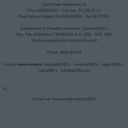
Linea Radio Multimedia srl
P.Iva 02556210363 - Cap.Soc. 10.329,12 i.v.
Reg.Imprese Modena Nr.02556210363 - Rea Nr.311810
Supplemento al Periodico quotidiano Sassuolo2000.it
Reg. Trib. di Modena il 30/08/2001 al nr. 1599 - ROC 7892
Direttore responsabile Fabrizio Gherardi
Phone: 0536.807013
Il nostro
news-network
:
sassuolo2000.it
-
modena2000.it
-
reggio2000.it
-
carpi2000.it
-
bologna2000.com
Contact us:
redazione@modena2000.it