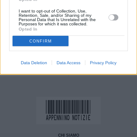
I want to opt-out of Collection, Use,
Previous article
Next article
Retention, Sale, and/or Sharing of my
Personal Data that Is Unrelated with the
Trasporti, Emilia-
Gruppo Hera: grazie a
Purposes for which it was collected.
Romagna pronta al
Inrete le reti elettriche
Opted In
ritorno a scuola il 7
dell’appennino modenese
gennaio: mezzi e
diventano più moderne e
CONFIRM
chilometri in più,
resilienti
abbinati a orari
diversificati di ingresso e
Data Deletion
Data Access
Privacy Policy
di uscita dove serve
CHI SIAMO