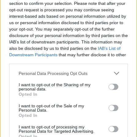
rigorosamente griffate Avis, che a loro volta potranno essere
section to confirm your selection. Please note that after your
opt-out request is processed you may continue seeing
conservate e riutilizzate.
interest-based ads based on personal information utilized by
us or personal information disclosed to third parties prior to
La consegna di queste food bag a nome dei 246 donatori
your opt-out. You may separately opt-out of the further
prignanesi avverrà a ridosso del Natale e vuole rappresentare un
disclosure of your personal information by third parties on the
IAB’s list of downstream participants. This information may
ulteriore impegno di solidarietà nei confronti della comunità.
also be disclosed by us to third parties on the
IAB’s List of
Termina così un anno sicuramente da dimenticare, ma positivo
Downstream Participants
that may further disclose it to other
per l’Avis di Prignano, che con 445 donazioni ha superato dell’
third parties.
8,2% la raccolta del 2019, un risultato che conferma la grande
Personal Data Processing Opt Outs
partecipazione dei donatori anche e soprattutto nei momenti più
difficili.
I want to opt-out of the Sharing of my
personal data.
Opted In
I want to opt-out of the Sale of my
Personal Data.
Opted In
I want to opt-out of processing my
Personal Data for Targeted Advertising.
Opted In