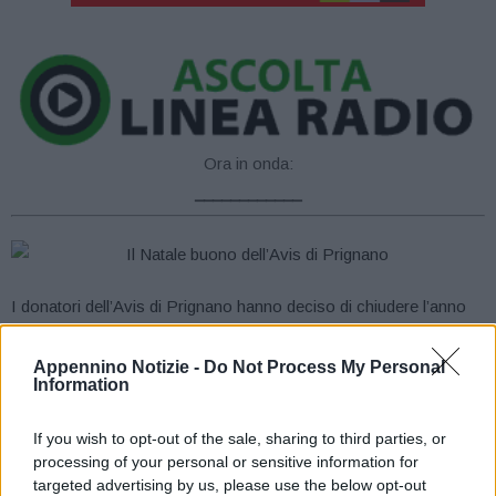
Ora in onda:
____________
I donatori dell’Avis di Prignano hanno deciso di chiudere l’anno
rivolgendo un pensiero a chi si trova in una situazione di disagio.
In collaborazione con l’amministrazione comunale
Appennino Notizie -
Do Not Process My Personal
Information
l’associazione donerà infatti a 25 famiglie del territorio, segnalate
dai Servizi Sociali del Comune, generi alimentari di prima
If you wish to opt-out of the sale, sharing to third parties, or
necessità affinché questi giorni di festa lo siano davvero per tutti.
processing of your personal or sensitive information for
I prodotti saranno contenuti in due borse “giallo plasma”
targeted advertising by us, please use the below opt-out