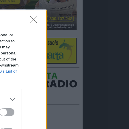
sonal or
ection to
ou may
 personal
out of the
 downstream
B’s List of
Ora in onda:
____________