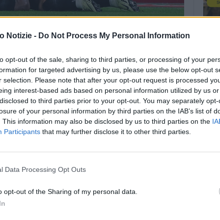
 Notizie -
Do Not Process My Personal Information
 porta a casa tre punti preziosi superando in casa il
to opt-out of the sale, sharing to third parties, or processing of your per
andez nel primo tempo a decidere il posticipo della
formation for targeted advertising by us, please use the below opt-out s
l 10′ sfiorano il vantaggio quando Simeone calcia a lato
r selection. Please note that after your opt-out request is processed y
così un invitante assist dalla destra di Kvaratskhelia. Gli
eing interest-based ads based on personal information utilized by us or
25′ e vengono subito puniti. Giroud serve Leao, che con il
disclosed to third parties prior to your opt-out. You may separately opt-
losure of your personal information by third parties on the IAB’s list of
ria pescando in area Hernandez, il quale stoppa e trafigge
. This information may also be disclosed by us to third parties on the
IA
Tre minuti più tardi, Leao si mette in proprio e ci prova dalla
Participants
that may further disclose it to other third parties.
. Poco dopo, i padroni di casa perdono capitan Calabria a
ale di tempo, gli ospiti tornano in avanti ma senza riuscire
ll’1-0.
l Data Processing Opt Outs
iro dal limite che Gollini salva in due tempi dopo la
e rischia di ingannarlo. Al 9′, Bennacer commette un
o opt-out of the Sharing of my personal data.
one intercetta e va al tiro dal limite dell’area ma la sfera
In
neo entrato Politano a provarci con un bel sinistro dal