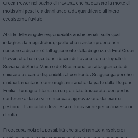
Green Power nel bacino di Pavana, che ha causato la morte di
moltissimi pesci e a danni ancora da quantificare all’intero
ecosistema fluviale.
Al di là delle singole responsabilità anche penali, sulle quali
indagherà la magistratura, quello che i sindaci proprio non
riescono a digerire è l’atteggiamento della dirigenza di Enel Green
Power, che ha in gestione i bacini di Pavana come di quelli di
Suviana, di Santa Maria e del Brasimone: un atteggiamento di
chiusura e scarsa disponibilità al confronto. Si aggiunga poi che i
sindaci lamentano come negli anni anche da parte della Regione
Emilia-Romagna il tema sia un po’ stato trascurato, con poche
conferenze dei servizi e mancata approvazione dei piani di
gestione. L’accaduto deve essere l’occasione per un’ inversione
di rotta.
Preoccupa inoltre la possibilità che sia chiamato a risolvere i
problemi generati chi per prima ne è stato causa o comunque