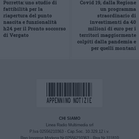
Porretta: uno studio di
Covid 19, dalla Regione
fattibilità per la
un programma
riapertura del punto
straordinario di
nascita e funzionalità
investimenti da 40
h24 per il Pronto soccorso
milioni di euro per i
di Vergato
territori maggiormente
colpiti dalla pandemia e
per quelli montani
CHI SIAMO
Linea Radio Multimedia srl
P.Iva 02556210363 - Cap.Soc. 10.329,12 i.v.
Reg.Imprese Modena Nr.02556210363 - Rea Nr.311810