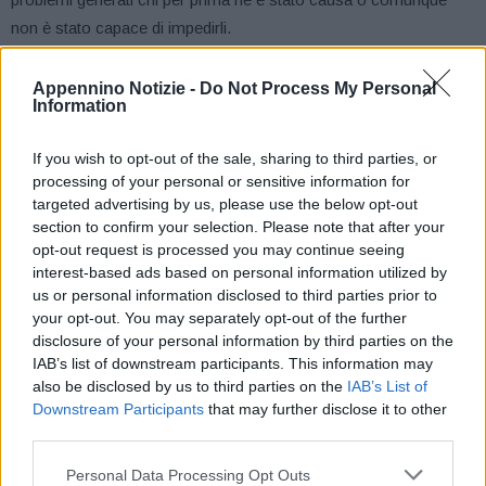
non è stato capace di impedirli.
Il sindaco di Castel di Casio Marco Aldrovandi conosce bene il
Appennino Notizie -
Do Not Process My Personal
Information
problema, perché la parte destra del bacino di Pavana è nel
comune di Castel di Casio, mentre la parte sinistra è nel comune
If you wish to opt-out of the sale, sharing to third parties, or
di Sambuca Pistoiese.
processing of your personal or sensitive information for
targeted advertising by us, please use the below opt-out
«Di fronte a un disastro come quello a cui abbiamo assistito le
section to confirm your selection. Please note that after your
responsabilità sono evidenti» ha dichiarato il sindaco. «L’attuale
opt-out request is processed you may continue seeing
interest-based ads based on personal information utilized by
dirigenza locale di Enel Green Power ha dimostrato di non
us or personal information disclosed to third parties prior to
essere in grado di gestire una operazione di svaso, e questo mi
your opt-out. You may separately opt-out of the further
preoccupa perché se un piccolo bacino come quello di Pavana
disclosure of your personal information by third parties on the
ha causato un disastro da cui chissà quando ci riprenderemo,
IAB’s list of downstream participants. This information may
also be disclosed by us to third parties on the
IAB’s List of
proviamo a immaginare cosa potrebbe accadere gestendo con
Downstream Participants
that may further disclose it to other
la stessa superficialità anche gli altri bacini. Ci aspettiamo un
third parties.
ricambio ai vertici perché è il minimo dopo un tale scempio».
Personal Data Processing Opt Outs