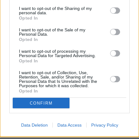
Un altro tema emerso durante l’incontro riguarda la difficoltà di
I want to opt-out of the Sharing of my
avere un’interlocuzione costante ed efficace con Enel Green
personal data.
Opted In
Power, che pure sarebbe auspicabile: questo rapporto, secondo i
sindaci, negli ultimi anni si è profondamente deteriorato. Al di là di
I want to opt-out of the Sale of my
Personal Data.
operazioni complesse come gli svasi dei bacini per procedure di
Opted In
messa in sicurezza, che coinvolgono autorità e agenzie
I want to opt-out of processing my
regionali, sono tante le questioni per i quali gli amministratori
Personal Data for Targeted Advertising.
locali gradirebbero essere ascoltati da Enel, come conferma
Opted In
l’altro sindaco direttamente interessato al bacino di Suviana,
I want to opt-out of Collection, Use,
cioè Marco Masinara di Camugnano:
Retention, Sale, and/or Sharing of my
Personal Data that Is Unrelated with the
Purposes for which it was collected.
Opted In
«Non dimentichiamo che Enel gestisce i bacini, e come tale il
confronto con i sindaci del territorio sarebbe doveroso. Sono
CONFIRM
tanti i temi che mi piacerebbe affrontare con loro, dallo sfalcio
dell’erba e alla rimozione di ramaglie sui territori di loro
proprietà alla manutenzione generale delle sponde, sino alla
Data Deletion
Data Access
Privacy Policy
questione delle competenze e delle responsabilità di ciascuno.