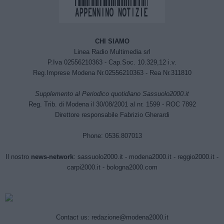
CHI SIAMO
Linea Radio Multimedia srl
P.Iva 02556210363 - Cap.Soc. 10.329,12 i.v.
Reg.Imprese Modena Nr.02556210363 - Rea Nr.311810
Supplemento al Periodico quotidiano Sassuolo2000.it
Reg. Trib. di Modena il 30/08/2001 al nr. 1599 - ROC 7892
Direttore responsabile Fabrizio Gherardi
Phone: 0536.807013
Il nostro
news-network
:
sassuolo2000.it
-
modena2000.it
-
reggio2000.it
-
carpi2000.it
-
bologna2000.com
Contact us:
redazione@modena2000.it