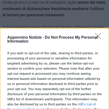
Emilia ad anni 1 e mesi sei di reclusione, quale
autore del reato
continuato di dichiarazione fraudolenta mediante l’utilizzo
di fatture per operazioni inesistenti.
Il provvedimento giunge all’esito del Giudizio Abbreviato avviato
a richiesta dell’imputato a seguito degli approfondimenti svolti dai
Appennino Notizie -
Do Not Process My Personal
Finanzieri della Compagnia di Sassuolo,
che avevano portato
Information
alla denuncia del titolare di una ditta individuale operante nel
campo dell’edilizia per aver “gonfiato” i propri costi di esercizio
If you wish to opt-out of the sale, sharing to third parties, or
processing of your personal or sensitive information for
utilizzando fatture per operazioni inesistenti con l‘obiettivo di
targeted advertising by us, please use the below opt-out
usufruire di un indebito e consistente risparmio fiscale.
section to confirm your selection. Please note that after your
opt-out request is processed you may continue seeing
Infatti, gli accertamenti eseguiti dalle fiamme gialle sassolesi
interest-based ads based on personal information utilized by
avevano consentito di appurare che l’imprenditore, relativamente
us or personal information disclosed to third parties prior to
your opt-out. You may separately opt-out of the further
agli anni d’imposta dal 2015 al 2017, aveva annotato in contabilità
disclosure of your personal information by third parties on the
e successivamente portato in dichiarazione costi fittizi per circa
IAB’s list of downstream participants. This information may
350 mila euro, al fine sia di abbattere la base imponibile ai fini
also be disclosed by us to third parties on the
IAB’s List of
delle Imposte sui Redditi che di ridurre l’IVA da versare.