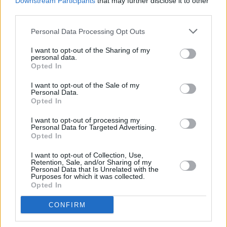
Downstream Participants
that may further disclose it to other
third parties.
Pertanto il titolare della ditta è stata segnalato alla Procura della
Personal Data Processing Opt Outs
Repubblica di Reggio Emilia per il reato previsto dall’articolo 2
I want to opt-out of the Sharing of my
(
Dichiarazione fraudolenta mediante uso di fatture o altri
personal data.
documenti per operazioni inesistenti)
del Decreto Legislativo
Opted In
74/2000.
I want to opt-out of the Sale of my
Personal Data.
Opted In
All’esito processuale, il Giudice dell’Udienza Preliminare presso il
Tribunale reggiano, sulla base degli inconfutabili elementi di prova
I want to opt-out of processing my
Personal Data for Targeted Advertising.
raccolti nel corso delle indagini, ha condannato l’”evasore fiscale”
Opted In
ad un anno e sei mesi di reclusione ed ordinato la confisca del
I want to opt-out of Collection, Use,
profitto del reato, quantificato in circa 200.000 euro.
Retention, Sale, and/or Sharing of my
Personal Data that Is Unrelated with the
Purposes for which it was collected.
Al passaggio in giudicato della sentenza, la Compagnia di
Opted In
Sassuolo ha quindi proceduto immediatamente a confiscare, per
CONFIRM
un importo equivalente,
somme di denaro
depositate su conti
correnti bancari,
quote di una società e 2 immobili
ubicati a