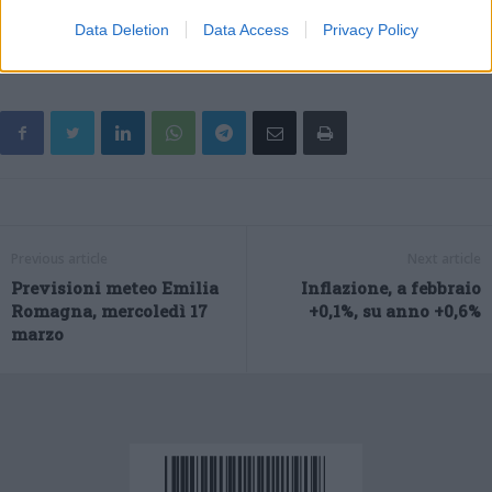
Sassuolo.
Data Deletion
Data Access
Privacy Policy
Previous article
Next article
Previsioni meteo Emilia
Inflazione, a febbraio
Romagna, mercoledì 17
+0,1%, su anno +0,6%
marzo