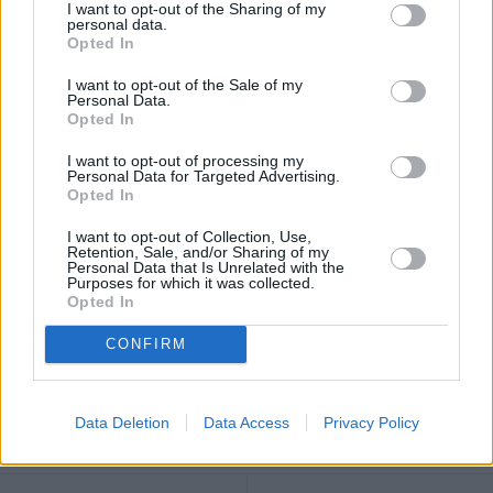
presentata esclusivamente mediante la procedura telematica
I want to opt-out of the Sharing of my
personal data.
disponibile sul portale attivo all’indirizzo
Opted In
“https://concorsi.gdf.gov.it” – dove è possibile acquisire ulteriori e
I want to opt-out of the Sale of my
più complete informazioni di dettaglio – seguendo le istruzioni del
Personal Data.
Opted In
sistema automatizzato.
I concorrenti, che devono essere in possesso di un account di
I want to opt-out of processing my
Personal Data for Targeted Advertising.
posta elettronica certificata (P.E.C.), dopo essersi registrati al
Opted In
portale, potranno accedere, tramite la propria area riservata, al
form di compilazione della domanda di partecipazione e
I want to opt-out of Collection, Use,
Retention, Sale, and/or Sharing of my
concluderne la presentazione.
Personal Data that Is Unrelated with the
Purposes for which it was collected.
Opted In
CONFIRM
Data Deletion
Data Access
Privacy Policy