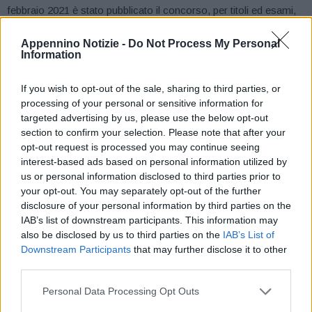
febbraio 2021 è stato pubblicato il concorso, per titoli ed esami,
per il reclutamento di 10 tenenti in servizio permanente effettivo
Appennino Notizie -
Do Not Process My Personal
del “ruolo tecnico-logistico-amministrativo” del Corpo della
Information
Guardia di Finanza. Un posto – relativo alla specialità
amministrazione – è riservato agli Ufficiali in ferma prefissata,
If you wish to opt-out of the sale, sharing to third parties, or
con almeno diciotto mesi di servizio nel Corpo.
processing of your personal or sensitive information for
targeted advertising by us, please use the below opt-out
section to confirm your selection. Please note that after your
Possono partecipare al concorso i cittadini italiani che, alla data
opt-out request is processed you may continue seeing
del 1° gennaio 2021, non abbiano superato il giorno di
interest-based ads based on personal information utilized by
compimento del trentaduesimo anno di età (siano quindi nati in
us or personal information disclosed to third parties prior to
data non antecedente al 1° gennaio 1989), e siano in possesso di
your opt-out. You may separately opt-out of the further
disclosure of your personal information by third parties on the
una laurea specialistica o di una laurea magistrale o titolo
IAB’s list of downstream participants. This information may
equipollente, richiesto per la specialità per la quale si concorre.
also be disclosed by us to third parties on the
IAB’s List of
Downstream Participants
that may further disclose it to other
La presentazione delle domande dovrà avvenire entro le ore
third parties.
12.00 del 25 marzo 2021.
Personal Data Processing Opt Outs
La domanda di partecipazione al concorso deve essere