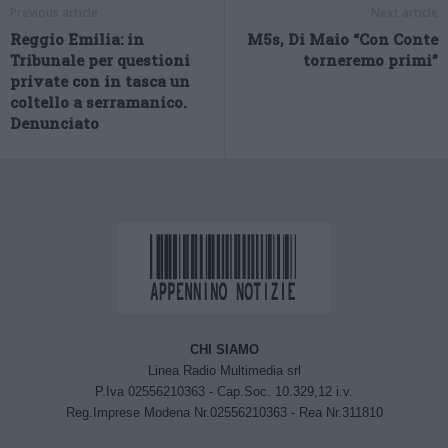
Previous article
Next article
Reggio Emilia: in
M5s, Di Maio “Con Conte
Tribunale per questioni
torneremo primi”
private con in tasca un
coltello a serramanico.
Denunciato
CHI SIAMO
Linea Radio Multimedia srl
P.Iva 02556210363 - Cap.Soc. 10.329,12 i.v.
Reg.Imprese Modena Nr.02556210363 - Rea Nr.311810