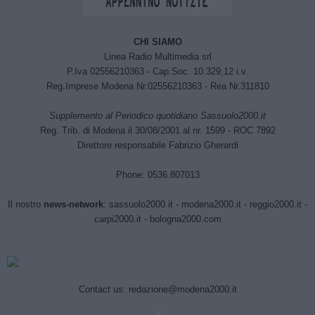
CHI SIAMO
Linea Radio Multimedia srl
P.Iva 02556210363 - Cap.Soc. 10.329,12 i.v.
Reg.Imprese Modena Nr.02556210363 - Rea Nr.311810
Supplemento al Periodico quotidiano Sassuolo2000.it
Reg. Trib. di Modena il 30/08/2001 al nr. 1599 - ROC 7892
Direttore responsabile Fabrizio Gherardi
Phone: 0536.807013
Il nostro
news-network
:
sassuolo2000.it
-
modena2000.it
-
reggio2000.it
-
carpi2000.it
-
bologna2000.com
Contact us:
redazione@modena2000.it