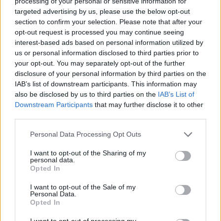
processing of your personal or sensitive information for
targeted advertising by us, please use the below opt-out
section to confirm your selection. Please note that after your
opt-out request is processed you may continue seeing
interest-based ads based on personal information utilized by
us or personal information disclosed to third parties prior to
your opt-out. You may separately opt-out of the further
disclosure of your personal information by third parties on the
FIRENZE (ITALPRESS) – “Noi lavoriamo per salute e lavoro.
IAB’s list of downstream participants. This information may
Se fosse stato per qualcuno di sinistra ci sarebbe voluto il green
also be disclosed by us to third parties on the
IAB’s List of
pass per andare in bagno. Abbiamo salvato agosto, evitando
Downstream Participants
that may further disclose it to other
third parties.
problemi a milioni di famiglie, e abbiamo ottenuto la garanzia che
tutti i bimbi a settembre andranno a scuola senza restrizioni.
Personal Data Processing Opt Outs
Contiamo che gli italiani con il loro buonsenso facciano
I want to opt-out of the Sharing of my
retrocedere il virus in modo che a settembre non ci sia bisogno
personal data.
di quello previsto oggi”. Così il leader della Lega, Matteo Salvini,
Opted In
a Firenze visitando un gazebo per la raccolta delle firme per il
I want to opt-out of the Sale of my
referendum sulla giustizia.
Personal Data.
Opted In
(ITALPRESS).
I want to opt-out of processing my