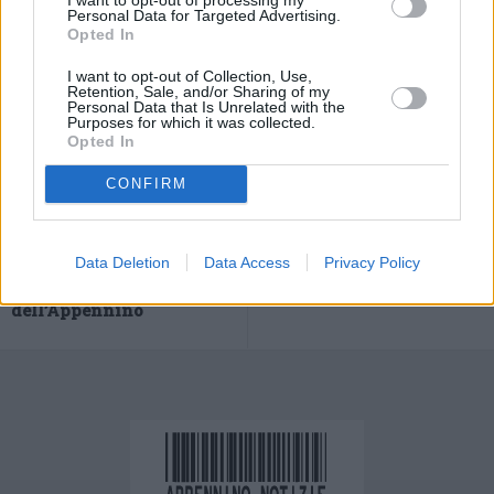
Personal Data for Targeted Advertising.
Opted In
I want to opt-out of Collection, Use,
Retention, Sale, and/or Sharing of my
Personal Data that Is Unrelated with the
Purposes for which it was collected.
Opted In
CONFIRM
Previous article
Next article
Importante incontro
Curreri “Sconfitto grande
questa mattina sulla SS63
figlio p…, presto dimesso
Data Deletion
Data Access
Privacy Policy
e la viabilità
da ospedale”
dell’Appennino