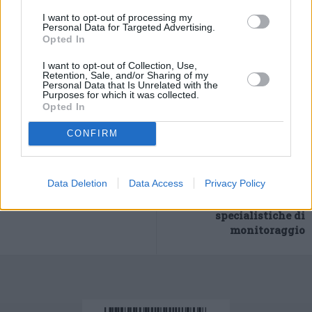
I want to opt-out of processing my
Personal Data for Targeted Advertising.
Opted In
I want to opt-out of Collection, Use,
Retention, Sale, and/or Sharing of my
Personal Data that Is Unrelated with the
Purposes for which it was collected.
Opted In
CONFIRM
Previous article
Next article
Artolè 2021, sfilata contro
Coronavirus, per chi è
la violenza sulle donne
stato ricoverato nessun
Data Deletion
Data Access
Privacy Policy
ticket fino a maggio 2023
per 27 diverse prestazioni
specialistiche di
monitoraggio