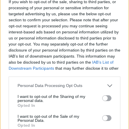
If you wish to opt-out of the sale, sharing to third parties, or
processing of your personal or sensitive information for
ROMA (ITALPRESS) – Il presidente del Consiglio, Mario Draghi,
targeted advertising by us, please use the below opt-out
ha avuto un incontro a Palazzo Chigi con il segretario della Lega,
section to confirm your selection. Please note that after your
Matteo Salvini. “Nel corso del colloquio sono stati affrontati i
opt-out request is processed you may continue seeing
interest-based ads based on personal information utilized by
temi legati alla ripresa dell’attività di governo”, rende noto
us or personal information disclosed to third parties prior to
Palazzo Chigi.
your opt-out. You may separately opt-out of the further
Durante l’incontro con il presidente del Consiglio, il leader della
disclosure of your personal information by third parties on the
Lega ha espresso “grande preoccupazione per la crisi in
IAB’s list of downstream participants. This information may
also be disclosed by us to third parties on the
IAB’s List of
Afghanistan anche per le potenziali ricadute sul nostro Paese –
Downstream Participants
that may further disclose it to other
rende noto il Carroccio -. Non a caso, proprio questa mattina
third parties.
Salvini ha incontrato a Roma gli ambasciatori di Afghanistan e
Pakistan. Il leader della Lega e il presidente del Consiglio hanno
Personal Data Processing Opt Outs
affrontato anche i temi legati alla ripresa dell’attività di governo:
I want to opt-out of the Sharing of my
Salvini ha confermato il massimo sostegno per realizzare le
personal data.
Opted In
riforme utili all’Italia a partire da Giustizia, taglio della burocrazia e
delle tasse”.
I want to opt-out of the Sale of my
Personal Data.
(ITALPRESS).
Opted In