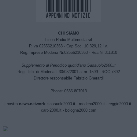
CHI SIAMO
Linea Radio Multimedia srl
P.Iva 02556210363 - Cap.Soc. 10.329,12 i.v.
Reg.Imprese Modena Nr.02556210363 - Rea Nr.311810
Supplemento al Periodico quotidiano Sassuolo2000.it
Reg. Trib. di Modena il 30/08/2001 al nr. 1599 - ROC 7892
Direttore responsabile Fabrizio Gherardi
Phone: 0536.807013
Il nostro
news-network
:
sassuolo2000.it
-
modena2000.it
-
reggio2000.it
-
carpi2000.it
-
bologna2000.com