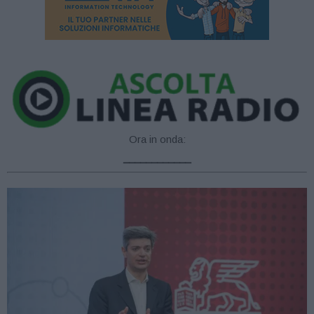
Ora in onda:
____________