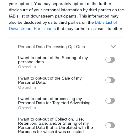
Marco Sesana, Country Manager & CEO Generali Italia e Global
your opt-out. You may separately opt-out of the further
Business Lines -. Con l’esperienza, la forza innovativa e una
disclosure of your personal information by third parties on the
visione internazionale, siamo pronti oggi ad aiutare famiglie e
IAB’s list of downstream participants. This information may
also be disclosed by us to third parties on the
IAB’s List of
imprese a guardare con rinnovato slancio ed ottimismo al
Downstream Participants
that may further disclose it to other
domani, attraverso soluzioni nuove, concrete e innovative per
third parties.
salute e benessere. I 20 miliardi di euro del PNRR segnano un
punto di discontinuità: come Generali Italia abbiamo deciso di
Personal Data Processing Opt Outs
catalizzare e supportare gli sforzi del Paese ed essere vicini alle
I want to opt-out of the Sharing of my
personal data.
persone con un investimento di oltre 500 milioni di euro nei
Opted In
prossimi tre anni, sviluppando un modello unico, completo e
tecnologico per un impatto sociale positivo sul Paese”.
I want to opt-out of the Sale of my
Personal Data.
Nell’ambito del modello Health&Welfare, Immagina Adesso
Opted In
amplia e aggiorna la playlist di protezione, prevenzione e
I want to opt-out of processing my
assistenza per tutta la famiglia si arricchisce di nuove soluzioni
Personal Data for Targeted Advertising.
Opted In
per Salute&Benessere, con un unico contratto.
Dalla propria App o dall’area riservata sul sito, in completa
I want to opt-out of Collection, Use,
Retention, Sale, and/or Sharing of my
autonomia, è possibile accedere alle strutture convenzionate a
Personal Data that Is Unrelated with the
tariffe agevolate per visite specialistiche ed esami diagnostici.
Purposes for which it was collected.