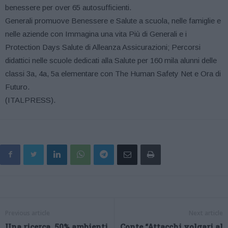
benessere per over 65 autosufficienti.
Generali promuove Benessere e Salute a scuola, nelle famiglie e
nelle aziende con Immagina una vita Più di Generali e i
Protection Days Salute di Alleanza Assicurazioni; Percorsi
didattici nelle scuole dedicati alla Salute per 160 mila alunni delle
classi 3a, 4a, 5a elementare con The Human Safety Net e Ora di
Futuro.
(ITALPRESS).
Previous article
Next article
Una ricerca, 50% ambienti
Conte “Attacchi volgari al