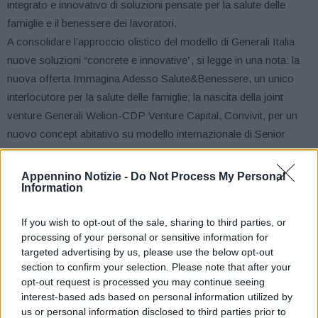
integrato e innovativo di soluzioni pensate per la salute delle
famiglie e il benessere dei lavoratori.
A consolidare l’approccio olistico del modello di Generali Italia
nuove soluzioni “concrete e innovative”, si legge in una nota: la
nuova offerta Immagina Adesso Salute&Benessere, un unico
interlocutore per la salute delle famiglie; la nascita della joint
venture Generali Welion-CDP Venture Capital, Convivit, per un
nuovo concept abitativo su modello internazionale di Senior
Living dedicato agli over 65 autosufficienti; l’istituzione del Fondo
di Private Equity per l’erogazione delle cure con elevati standard
Appennino Notizie -
Do Not Process My Personal
Information
qualitativi; il life coach digitale Benefit per la promozione di stili di
vita sani dedicato alle imprese, da Generali Welion e Generali
If you wish to opt-out of the sale, sharing to third parties, or
Vitality; robotica e intelligenza artificiale per prevenzione e
processing of your personal or sensitive information for
riabilitazione con Movendo Technology.
targeted advertising by us, please use the below opt-out
“Il nostro futuro è nella Salute: questa è una delle lezioni del
section to confirm your selection. Please note that after your
Covid. Prevenzione, stili di vita sani e attivi, le migliori cure
opt-out request is processed you may continue seeing
interest-based ads based on personal information utilized by
devono essere accessibili e alla portata di tutti – afferma
us or personal information disclosed to third parties prior to