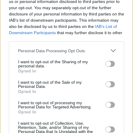
us or personal information disclosed to third parties prior to
porta il totale per quest’anno a 30.800, un aumento del 96%
your opt-out. You may separately opt-out of the further
rispetto allo scorso anno.
disclosure of your personal information by third parties on the
Sulla rotta marittima verso la Spagna, Frontex ha registrato 1380
IAB’s list of downstream participants. This information may
rilevamenti, un calo del 32% rispetto a luglio 2020. Finora
also be disclosed by us to third parties on the
IAB’s List of
Downstream Participants
that may further disclose it to other
quest’anno sono stati rilevati 7.040 attraversamenti illegali delle
third parties.
frontiere su questa rotta, più o meno in linea con la tendenza
dell’anno scorso (6.500).
Personal Data Processing Opt Outs
I cittadini algerini hanno rappresentato il 67% di tutti gli arrivi su
I want to opt-out of the Sharing of my
questa rotta, seguiti dai marocchini.
personal data.
Opted In
A luglio sono stati rilevati quasi 400 attraversamenti illegali sulla
rotta dell’Africa occidentale, in linea con lo stesso mese dell’anno
I want to opt-out of the Sale of my
Personal Data.
scorso. In totale, ci sono stati 7.350 rilevamenti quest’anno, il
Opted In
130% in più rispetto allo scorso anno. La maggior parte dei
cittadini continua a provenire dai paesi subsahariani.
I want to opt-out of processing my
Personal Data for Targeted Advertising.
La rotta dei Balcani occidentali ha visto 3.600 rilevamenti a luglio,
Opted In
il 67% in più rispetto a un anno fa. Il numero totale di
I want to opt-out of Collection, Use,
attraversamenti illegali delle frontiere quest’anno è aumentato del
Retention, Sale, and/or Sharing of my
Personal Data that Is Unrelated with the