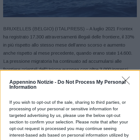
BRUXELLES (BELGIO) (ITALPRESS) – A luglio 2021 Frontex
ha registrato 17.300 attraversamenti illegali delle frontiere, il 33%
in più rispetto allo stesso mese dell’anno scorso e aumento
anche rispetto al mese precedente, quando erano state 14.600.
La pressione migratoria ha continuato ad accumularsi alle
frontiere orientali dell’Unione europea con oltre 3.000 ingressi
illegali dalla Bielorussia registrati al confine con la Lituania a
Appennino Notizie -
Do Not Process My Personal
luglio.
Information
La rotta del Mediterraneo centrale ha rappresentato la quota più
elevata di attraversamenti illegali delle frontiere a luglio, seguita
If you wish to opt-out of the sale, sharing to third parties, or
processing of your personal or sensitive information for
dalla rotta dei Balcani occidentali.
targeted advertising by us, please use the below opt-out
A luglio, sulla rotta del Mediterraneo centrale verso l’Europa sono
section to confirm your selection. Please note that after your
stati registrati 7.600 attraversamenti illegali delle frontiere, più o
opt-out request is processed you may continue seeing
meno in linea con lo stesso mese dell’anno scorso. Questo
interest-based ads based on personal information utilized by