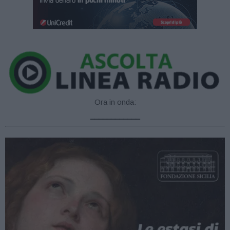
Ora in onda:
____________