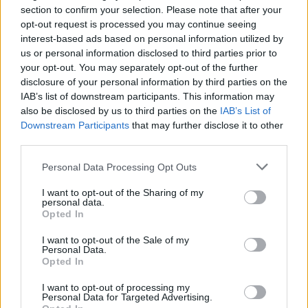
Bonsignore, presidente della Fondazione Sicilia.
section to confirm your selection. Please note that after your
“Il quattrocentesimo anniversario di Santa Rosalia richiama la
opt-out request is processed you may continue seeing
interest-based ads based on personal information utilized by
partecipazione di tutte le realtà culturali di Palermo per
us or personal information disclosed to third parties prior to
contribuire, insieme con il Comune e la Diocesi, alla
your opt-out. You may separately opt-out of the further
realizzazione di un importante e significativo percorso di
disclosure of your personal information by third parties on the
celebrazione della Santuzza nell’arco di quest’anno Rosaliano,
IAB’s list of downstream participants. This information may
also be disclosed by us to third parties on the
IAB’s List of
durante il quale si coniugano fede religiosa e tradizione laica nel
Downstream Participants
that may further disclose it to other
segno di una storica e radicata consuetudine.Proprio in questa
third parties.
direzione va la mostra “Le estasi di Santa Rosalia”, per la quale
ringrazio la Fondazione Sicilia e il suo presidente Raffaele
Personal Data Processing Opt Outs
Bonsignore, la curatrice dell’esposizione Maria Concetta Di
I want to opt-out of the Sharing of my
personal data.
Natale e la direttrice artistica Laura Barreca. La mostra in
Opted In
programma nella Pinacoteca di Villa Zito conferma come Santa
Rosalia sia un’icona che ha trovato riconoscimento storico e
I want to opt-out of the Sale of my
Personal Data.
artistico anche in Europa: l’aspirazione della Città è che le
Opted In
celebrazioni del quattrocentesimo accrescano ulteriormente il
I want to opt-out of processing my
suo respiro internazionale”, afferma Roberto Lagalla, sindaco
Personal Data for Targeted Advertising.