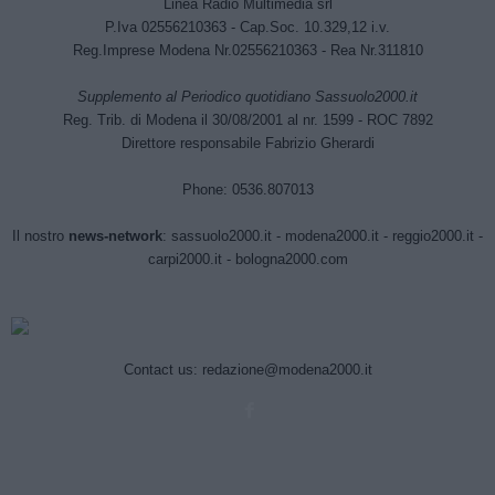
Linea Radio Multimedia srl
P.Iva 02556210363 - Cap.Soc. 10.329,12 i.v.
Reg.Imprese Modena Nr.02556210363 - Rea Nr.311810
Supplemento al Periodico quotidiano Sassuolo2000.it
Reg. Trib. di Modena il 30/08/2001 al nr. 1599 - ROC 7892
Direttore responsabile Fabrizio Gherardi
Phone: 0536.807013
Il nostro
news-network
:
sassuolo2000.it
-
modena2000.it
-
reggio2000.it
-
carpi2000.it
-
bologna2000.com
Contact us:
redazione@modena2000.it