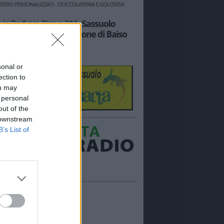
sonal or
ection to
ou may
 personal
out of the
 downstream
B’s List of
Ora in onda:
____________