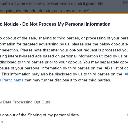
inuato ad operare in nero presentando quindi il prescritto
eguito, diventando, di fatto, un “evasore totale”.
 Notizie -
Do Not Process My Personal Information
esenti nella “banca dati” dell’Anagrafe Tributaria, e
zione elettronica”, i Finanzieri sassolesi sono riusciti ad
to opt-out of the sale, sharing to third parties, or processing of your per
oggetto ed a ricostruire il reale giro d’affari e gli introiti
formation for targeted advertising by us, please use the below opt-out s
o di incamerare il “reddito di cittadinanza”.
r selection. Please note that after your opt-out request is processed y
eing interest-based ads based on personal information utilized by us or
Procura della Repubblica presso il Tribunale di Modena per
disclosed to third parties prior to your opt-out. You may separately opt-
losure of your personal information by third parties on the IAB’s list of
/2019 che, per il caso di specie, sanziona con la reclusione
. This information may also be disclosed by us to third parties on the
IA
tenere indebitamente il beneficio in argomento, rende o
Participants
that may further disclose it to other third parties.
o attestanti cose non vere, ovvero omette informazioni
o informato anche il competente ufficio dell’INPS per
beneficio e la restituzione di quanto illecitamente
l Data Processing Opt Outs
o opt-out of the Sharing of my personal data.
tidiana attività di polizia economico-finanziaria, i militari
In
o individuato complessivamente n. 53 soggetti che, a