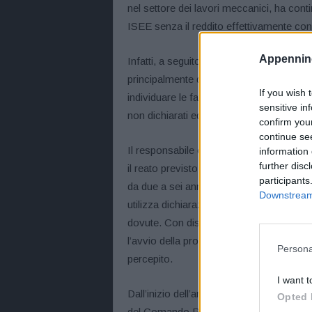
nel settore dei lavori meccanici, ha cont
ISEE senza il reddito effettivamente cons
Appennino
Infatti, a seguito dell’incrocio dei dati pr
principalmente quelli riferiti alla “fattura
If you wish 
individuare le fatture emesse/ricevute dal s
sensitive in
non dichiarati ed “occultati” con l’obiettiv
confirm you
continue se
Il responsabile è stato denunciato alla 
information 
further disc
il reato previsto dall’art. 7 del D.L. n. 4
participants
da due a sei anni chiunque, al fine di ot
Downstream 
utilizza dichiarazioni o documenti falsi 
dovute. Con distinta segnalazione è stat
l’avvio della procedura per la revoca del 
Persona
percepito.
I want t
Dall’inizio dell’anno, nell’ambito della quo
Opted 
del Comando Provinciale di Modena hann