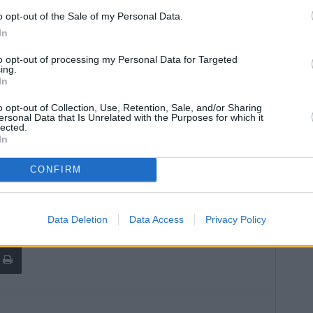
o opt-out of the Sale of my Personal Data.
ciato di varie “prestazioni sociali agevolate”, quali
In
 pagamento del “ticket sanitario”, della “mensa” e del
mplessivo pari a 77.000 euro.
to opt-out of processing my Personal Data for Targeted
ing.
 di segnalazione ai competenti Uffici erogatori per l’avvio
In
ero delle somme.
o opt-out of Collection, Use, Retention, Sale, and/or Sharing
ersonal Data that Is Unrelated with the Purposes for which it
ono nella più ampia azione della Guardia di Finanza contro
lected.
In
inalizzata proprio ad individuare condotte che, minano il
o sprechi soprattutto in questa fase così delicata, anche
CONFIRM
 il Paese.
Data Deletion
Data Access
Privacy Policy