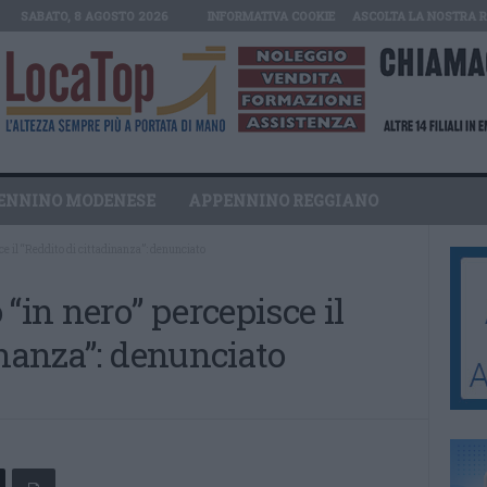
SABATO, 8 AGOSTO 2026
INFORMATIVA COOKIE
ASCOLTA LA NOSTRA 
ENNINO MODENESE
APPENNINO REGGIANO
ce il “Reddito di cittadinanza”: denunciato
“in nero” percepisce il
inanza”: denunciato