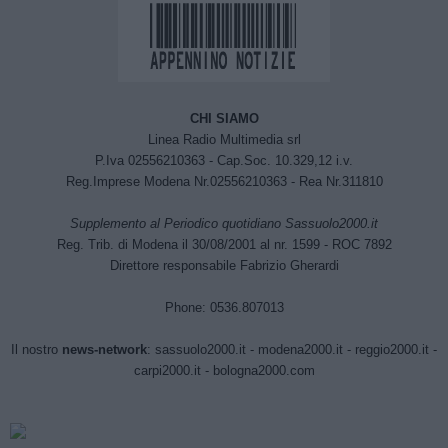
CHI SIAMO
Linea Radio Multimedia srl
P.Iva 02556210363 - Cap.Soc. 10.329,12 i.v.
Reg.Imprese Modena Nr.02556210363 - Rea Nr.311810
Supplemento al Periodico quotidiano Sassuolo2000.it
Reg. Trib. di Modena il 30/08/2001 al nr. 1599 - ROC 7892
Direttore responsabile Fabrizio Gherardi
Phone: 0536.807013
Il nostro
news-network
:
sassuolo2000.it
-
modena2000.it
-
reggio2000.it
-
carpi2000.it
-
bologna2000.com