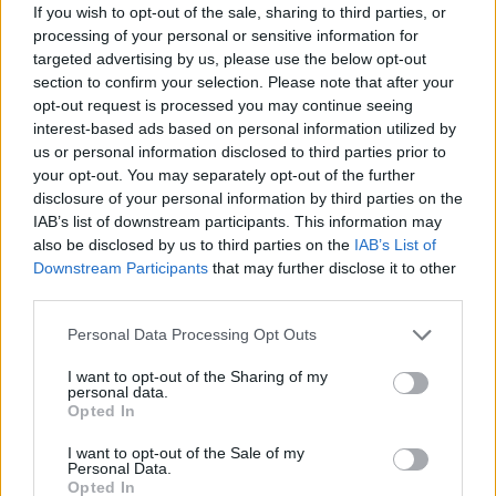
If you wish to opt-out of the sale, sharing to third parties, or
processing of your personal or sensitive information for
targeted advertising by us, please use the below opt-out
section to confirm your selection. Please note that after your
TOKYO (GIAPPONE) (ITALPRESS) – Federica Pellegrini è in
opt-out request is processed you may continue seeing
interest-based ads based on personal information utilized by
finale nei 200 stile libero ai Giochi Olimpici di Tokyo. La veneta ha
us or personal information disclosed to third parties prior to
chiuso al terzo posto la seconda semifinale, vinta dall’americana
your opt-out. You may separately opt-out of the further
Ledecky in 1’55″34: Federica Pellegrini ha nuotato in 1’56″44,
disclosure of your personal information by third parties on the
settimo tempo di accesso alla finale in programma domani. “Era
IAB’s list of downstream participants. This information may
also be disclosed by us to third parties on the
IAB’s List of
questo l’obiettivo di un’Olimpiade più che mai difficile perchè il
Downstream Participants
that may further disclose it to other
livello si è alzato molto – ha commentato la nuotatrice azzurra in
third parties.
lacrime per l’emozione – Ci abbiamo provato fino alla fine con
uno staff veramente meraviglioso che mi ha seguito in questi due
Personal Data Processing Opt Outs
anni in modo ineccepibile. Ora non mi racconto tante balle,
I want to opt-out of the Sharing of my
perchè è un anno che nuoto 1’56”: l’obiettivo era la finale e l’ho
personal data.
Opted In
centrato. Adesso sarà solo un divertimento. Sono strafelice di
essere in finale e di fare il mio ultimo 200 stile. Dentro ci sono
I want to opt-out of the Sale of my
Personal Data.
venti anni di vita, è tutto molto bello”.
Opted In