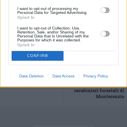
(ITALPRESS).
I want to opt-out of processing my
Personal Data for Targeted Advertising.
Opted In
I want to opt-out of Collection, Use,
Retention, Sale, and/or Sharing of my
Personal Data that Is Unrelated with the
Purposes for which it was collected.
Opted In
CONFIRM
Previous article
Next article
Scuola, Speranza “In corso
Uccisione di animali e
Data Deletion
Data Access
Privacy Policy
valutazione obbligo
macellazione clandestina:
vaccino”
due denunce dei
carabinieri forestali di
Monterenzio