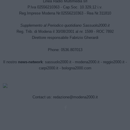
Linea Radio Multimedia srl
P.Iva 02556210363 - Cap.Soc. 10.329,12 i.v.
Reg.Imprese Modena Nr.02556210363 - Rea Nr.311810
Supplemento al Periodico quotidiano Sassuolo2000.it
Reg. Trib. di Modena il 30/08/2001 al nr. 1599 - ROC 7892
Direttore responsabile Fabrizio Gherardi
Phone: 0536.807013
Il nostro
news-network
:
sassuolo2000.it
-
modena2000.it
-
reggio2000.it
-
carpi2000.it
-
bologna2000.com
Contact us:
redazione@modena2000.it