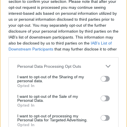
rapida, in un tratto di sentiero particolarmente ripido l’uomo, un
section to confirm your selection. Please note that after your
opt-out request is processed you may continue seeing
48enne residente a Savignano sul Panaro, è scivolato
interest-based ads based on personal information utilized by
procurandosi un doloroso trauma alla gamba.
us or personal information disclosed to third parties prior to
your opt-out. You may separately opt-out of the further
Allertati i soccorsi, sul posto è stata invita la squadra del
disclosure of your personal information by third parties on the
Soccorso Alpino e Speleologico stazione Monte Cimone e
IAB’s list of downstream participants. This information may
also be disclosed by us to third parties on the
IAB’s List of
l’ambulanza di Fanano. Dopo valutazione sanitaria del ferito è
Downstream Participants
that may further disclose it to other
stato attivato l’elicottero 118 di Pavullo nel Frignano, dotato di
third parties.
verricello con a bordo un Tecnico del CNSAS. Visto che la zona
non consentiva l’utilizzo del verricello a causa della vegetazione
Personal Data Processing Opt Outs
molto fitta, il paziente è stato posizionato sulla barella portantina
I want to opt-out of the Sharing of my
personal data.
e trasportato, utilizzando tecniche alpinistiche, fuori dal bosco e
Opted In
lasciato al personale dell’elicottero che lo ha poi trasferito
all’ospedale di Baggiovara.
I want to opt-out of the Sale of my
Personal Data.
Opted In
I want to opt-out of processing my
Personal Data for Targeted Advertising.
Opted In