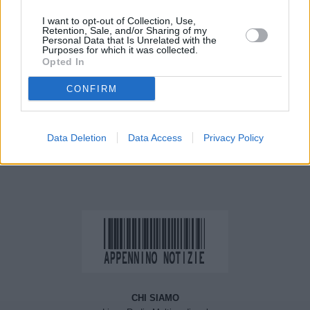
I want to opt-out of Collection, Use,
Retention, Sale, and/or Sharing of my
Personal Data that Is Unrelated with the
Purposes for which it was collected.
Opted In
CONFIRM
Previous article
Next article
Speranza “Su cure
Bankitalia, nuovo record
domiciliari intesa con
debito pubblico a giugno
Data Deletion
Data Access
Privacy Policy
Regioni”
CHI SIAMO