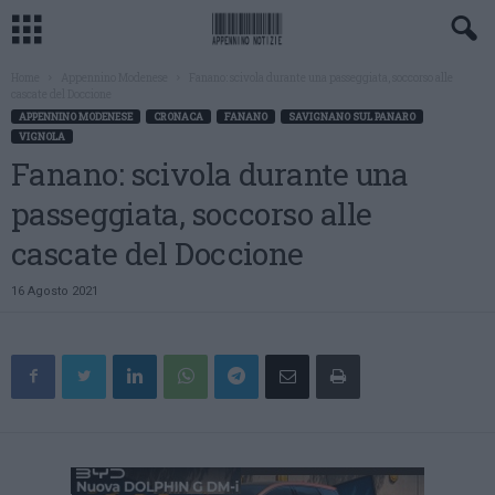
Home
Appennino Modenese
Fanano: scivola durante una passeggiata, soccorso alle
cascate del Doccione
APPENNINO MODENESE
CRONACA
FANANO
SAVIGNANO SUL PANARO
VIGNOLA
Fanano: scivola durante una
passeggiata, soccorso alle
cascate del Doccione
16 Agosto 2021