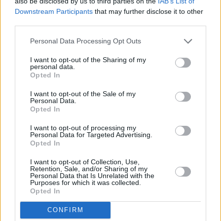
also be disclosed by us to third parties on the
IAB’s List of
pena di quasi 14 mesi di reclusione per i reati di spaccio e
Downstream Participants
that may further disclose it to other
detenzione di stupefacenti commessi l’anno scorso a Mirandola.
third parties.
L’uomo è stato tradotto presso il carcere di Modena.
Personal Data Processing Opt Outs
I want to opt-out of the Sharing of my
personal data.
Opted In
I want to opt-out of the Sale of my
Personal Data.
Opted In
I want to opt-out of processing my
Personal Data for Targeted Advertising.
Previous article
Next article
Opted In
Previsioni meteo Emilia
Tenta furto all’interno di
I want to opt-out of Collection, Use,
Romagna, lunedì 5
una sala slot, 28enne
Retention, Sale, and/or Sharing of my
ottobre
denunciato a Carpi
Personal Data that Is Unrelated with the
Purposes for which it was collected.
Opted In
CONFIRM