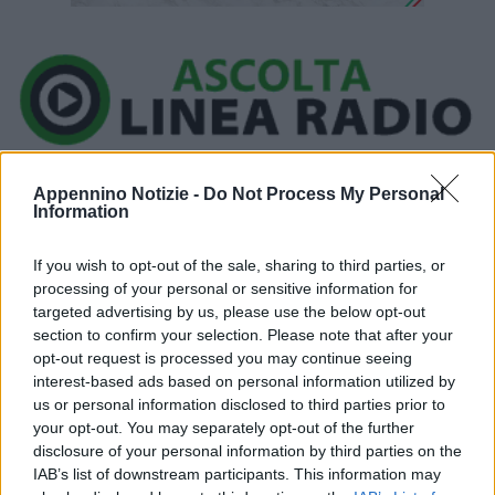
Ora in onda:
____________
Appennino Notizie -
Do Not Process My Personal
Information
If you wish to opt-out of the sale, sharing to third parties, or
processing of your personal or sensitive information for
Questa notte i carabinieri di Mirandola hanno arrestato un
targeted advertising by us, please use the below opt-out
minorenne di origine albanese, già conosciuto alle forze
section to confirm your selection. Please note that after your
opt-out request is processed you may continue seeing
dell’ordine, responsabile del reato di evasione. I militari hanno
interest-based ads based on personal information utilized by
infatti accertato che il ragazzo si era allontanato senza
us or personal information disclosed to third parties prior to
autorizzazione dal luogo di residenza, dove era sottoposto alla
your opt-out. You may separately opt-out of the further
misura della detenzione domiciliare applicata nei suoi confronti
disclosure of your personal information by third parties on the
IAB’s list of downstream participants. This information may
dall’ufficio esecuzioni penali di Modena, dovendo egli espiare la