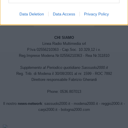
Data Deletion
Data Access
Privacy Policy
CHI SIAMO
Linea Radio Multimedia srl
P.Iva 02556210363 - Cap.Soc. 10.329,12 i.v.
Reg.Imprese Modena Nr.02556210363 - Rea Nr.311810
Supplemento al Periodico quotidiano Sassuolo2000.it
Reg. Trib. di Modena il 30/08/2001 al nr. 1599 - ROC 7892
Direttore responsabile Fabrizio Gherardi
Phone: 0536.807013
Il nostro
news-network
:
sassuolo2000.it
-
modena2000.it
-
reggio2000.it
-
carpi2000.it
-
bologna2000.com