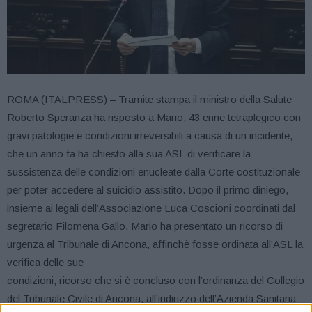
ROMA (ITALPRESS) – Tramite stampa il ministro della Salute
Roberto Speranza ha risposto a Mario, 43 enne tetraplegico con
gravi patologie e condizioni irreversibili a causa di un incidente,
che un anno fa ha chiesto alla sua ASL di verificare la
sussistenza delle condizioni enucleate dalla Corte costituzionale
per poter accedere al suicidio assistito. Dopo il primo diniego,
insieme ai legali dell’Associazione Luca Coscioni coordinati dal
segretario Filomena Gallo, Mario ha presentato un ricorso di
urgenza al Tribunale di Ancona, affinchè fosse ordinata all’ASL la
verifica delle sue
condizioni, ricorso che si è concluso con l’ordinanza del Collegio
del Tribunale Civile di Ancona, all’indirizzo dell’Azienda Sanitaria