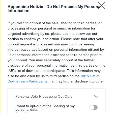
Unica Regionale delle Marche di provvedere, previa acquisizione
Appennino Notizie -
Do Not Process My Personal
del relativo parere del Comitato etico territorialmente
Information
competente, ad avviare l’iter previsto dalla Corte Costituzionale,
a partire verifica delle condizioni.
If you wish to opt-out of the sale, sharing to third parties, or
Nonostante l’ordinanza del tribunale dall’ASUR Marche non è
processing of your personal or sensitive information for
targeted advertising by us, please use the below opt-out
ancora arrivato alcun segnale.
section to confirm your selection. Please note that after your
Mario nei giorni scorsi si è rivolto, con una lettera, all’Asur e alle
opt-out request is processed you may continue seeing
Istituzioni, compreso il ministro Speranza, che oggi, tra le altre
interest-based ads based on personal information utilized by
cose, ha risposto: “Il Ministero della Salute ha avviato già nei
us or personal information disclosed to third parties prior to
your opt-out. You may separately opt-out of the further
mesi scorsi un confronto con le Regioni che ha l’obiettivo di
disclosure of your personal information by third parties on the
superare due problemi che rischiano di ostacolare l’attuazione
IAB’s list of downstream participants. This information may
della sentenza della Consulta o di produrre una sua applicazione
also be disclosed by us to third parties on the
IAB’s List of
non omogenea nei diversi territori. Il primo riguarda una
Downstream Participants
that may further disclose it to other
third parties.
ricognizione regione per regione sulla natura e sulla
composizione dei comitati etici territoriali, per verificare la loro
Personal Data Processing Opt Outs
presenza e la loro adeguatezza a svolgere il delicato ruolo che la
I want to opt-out of the Sharing of my
Consulta ha affidato loro, sottolineando la necessità di un
personal data.