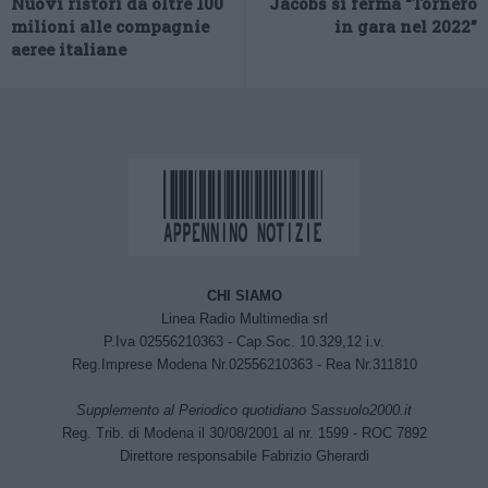
Nuovi ristori da oltre 100
Jacobs si ferma “Tornerò
milioni alle compagnie
in gara nel 2022”
aeree italiane
CHI SIAMO
Linea Radio Multimedia srl
P.Iva 02556210363 - Cap.Soc. 10.329,12 i.v.
Reg.Imprese Modena Nr.02556210363 - Rea Nr.311810
Supplemento al Periodico quotidiano Sassuolo2000.it
Reg. Trib. di Modena il 30/08/2001 al nr. 1599 - ROC 7892
Direttore responsabile Fabrizio Gherardi