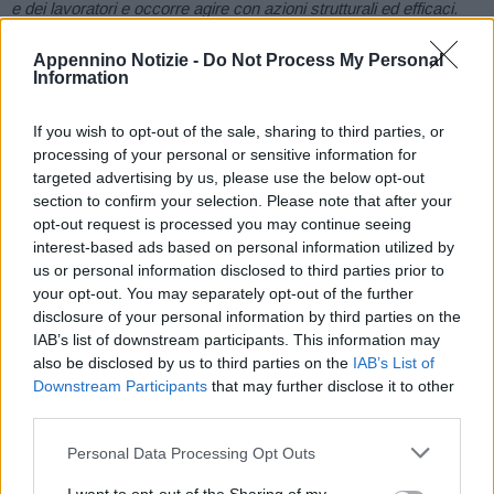
e dei lavoratori e occorre agire con azioni strutturali ed efficaci.
Per questo il tavolo di oggi assume un valore fondamentale,
Appennino Notizie -
Do Not Process My Personal
perché nel solco dell’ordinanza regionale possiamo agire per
Information
implementare le strategie degli ambiti di tutela, a partire dalla
ridefinizione degli orari di lavoro fino all’adeguamento degli edifici
If you wish to opt-out of the sale, sharing to third parties, or
scolastici, per assicurare a studenti, personale docente e Ata
processing of your personal or sensitive information for
targeted advertising by us, please use the below opt-out
condizioni di vivibilità e sostenibilità. Ringraziamo il presidente
section to confirm your selection. Please note that after your
della Provincia di Modena Fabio Braglia e tutti i soggetti coinvolti,
opt-out request is processed you may continue seeing
perché solo con azioni sinergiche si possono raggiungere i
interest-based ads based on personal information utilized by
risultati auspicati e necessari».
us or personal information disclosed to third parties prior to
your opt-out. You may separately opt-out of the further
disclosure of your personal information by third parties on the
IAB’s list of downstream participants. This information may
In particolare, i punti della condivisione riguardano:
also be disclosed by us to third parties on the
IAB’s List of
Downstream Participants
that may further disclose it to other
Regolamenti comunali e Cabina di regia.
Avviato
third parties.
l’adeguamento dei regolamenti comunali su base provinciale per
Personal Data Processing Opt Outs
anticipare l’orario di inizio lavori alle ore 6:00 (fatte salve
situazioni specifiche come i cantieri negli ospedali). La Provincia