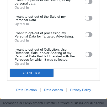
I want to opt-out of the Sharing of my
personal data.
assumerà la regia del coordinamento sul rischio calore.
Opted In
I want to opt-out of the Sale of my
Organizzazione del lavoro e orari.
Avvio della contrattazione
Personal Data.
delle categorie per la modifica degli orari su base giornaliera e
Opted In
settimanale. Laddove consentito dai regolamenti, si prevede il
I want to opt-out of processing my
turno unico 6:00-12:30 con pause; nel settore dell’edilizia non è
Personal Data for Targeted Advertising.
Opted In
possibile la ripresa post 16:00. Laddove non si possa operare
diversamente, copertura dell’orario contrattuale attraverso CIG,
I want to opt-out of Collection, Use,
Retention, Sale, and/or Sharing of my
banca ore e riduzione dell’orario.
Personal Data that Is Unrelated with the
Purposes for which it was collected.
Opted In
Riders e Logistica.
Blocco degli algoritmi di consegna dalle
12:30 alle 16:00 nei giorni a rischio “ALTO”. Divieto di carico e
CONFIRM
scarico nei piazzali scoperti e inserimento del rischio calore nel
DVR senza penalità per i lavoratori.
Data Deletion
Data Access
Privacy Policy
Edilizia Scolastica.
Richiesta di interventi per adeguare l’edilizia
scolastica ai cambiamenti climatici a fronte di situazioni di rischio