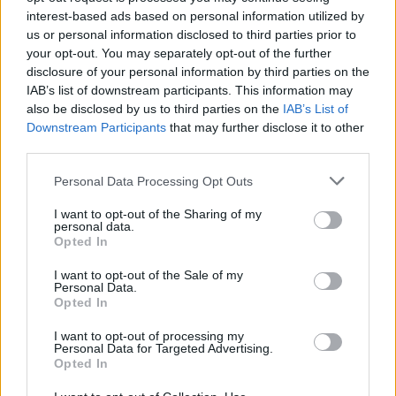
interest-based ads based on personal information utilized by
“Qualunque sia il motivo, per noi ogni prenotazione in più è una
us or personal information disclosed to third parties prior to
buona notizia- afferma l’assessore alle Politiche per la salute,
your opt-out. You may separately opt-out of the further
Raffaele Donini
-. Sicuramente ha influito la notizia del Green
disclosure of your personal information by third parties on the
IAB’s list of downstream participants. This information may
pass e delle limitazioni che saranno imposte a chi non lo ha a
also be disclosed by us to third parties on the
IAB’s List of
disposizione, ma io voglio credere ci sia stata anche una
Downstream Participants
that may further disclose it to other
risposta di responsabilità da parte di tanti emiliano-romagnoli-
third parties.
continua l’assessore- che in questi ultimi giorni hanno visto
Personal Data Processing Opt Outs
purtroppo aumentare i contagi. E non bisogna sottovalutare le
campagne di sensibilizzazione delle aziende sanitarie”.
I want to opt-out of the Sharing of my
personal data.
Opted In
“Il nostro sistema vaccinale è rodato ed è assolutamente in
grado di gestire questa quantità di richieste nei tempi opportuni, –
I want to opt-out of the Sale of my
Personal Data.
conclude Donini- dopo aver superato i 2 milioni di immunizzati
Opted In
proseguiamo verso il nostro unico obiettivo che è il
I want to opt-out of processing my
raggiungimento della protezione di comunità che si raggiunge
Personal Data for Targeted Advertising.
Opted In
con la soglia del 70% di vaccinati”.