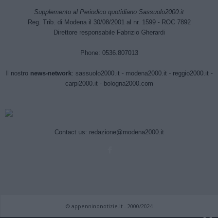
Supplemento al Periodico quotidiano Sassuolo2000.it
Reg. Trib. di Modena il 30/08/2001 al nr. 1599 - ROC 7892
Direttore responsabile Fabrizio Gherardi
Phone: 0536.807013
Il nostro
news-network
:
sassuolo2000.it
-
modena2000.it
-
reggio2000.it
-
carpi2000.it
-
bologna2000.com
Contact us:
redazione@modena2000.it
© appenninonotizie.it - 2000/2024