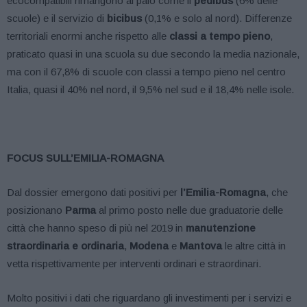
ecocompatibili rimangono al palo come il
pedibus
(6% delle
scuole) e il servizio di
bicibus
(0,1% e solo al nord). Differenze
territoriali enormi anche rispetto alle
classi a tempo pieno
,
praticato quasi in una scuola su due secondo la media nazionale,
ma con il 67,8% di scuole con classi a tempo pieno nel centro
Italia, quasi il 40% nel nord, il 9,5% nel sud e il 18,4% nelle isole.
FOCUS SULL’EMILIA-ROMAGNA
Dal dossier emergono dati positivi per
l’Emilia-Romagna
, che
posizionano
Parma
al primo posto nelle due graduatorie delle
città che hanno speso di più nel 2019 in
manutenzione
straordinaria e ordinaria
,
Modena
e
Mantova
le altre città in
vetta rispettivamente per interventi ordinari e straordinari.
Molto positivi i dati che riguardano gli investimenti per i servizi e