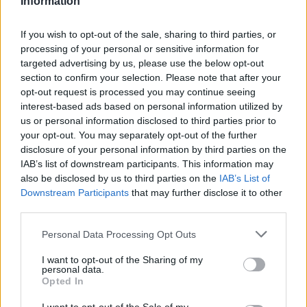
Information
qualità degli edifici scolastici occorre, secondo Legambiente,
innanzitutto mappare i bisogni attraverso lo strumento
If you wish to opt-out of the sale, sharing to third parties, or
dell’anagrafe dell’edilizia scolastica, programmare gli interventi
processing of your personal or sensitive information for
targeted advertising by us, please use the below opt-out
secondo una scala di priorità a partire dall’efficientamento
section to confirm your selection. Please note that after your
energetico e dalla messa in sicurezza, sostenere le strutture
opt-out request is processed you may continue seeing
tecniche delle amministrazioni che sono più indietro nel
interest-based ads based on personal information utilized by
reperimento dei fondi e nella capacità progettuale, semplificare le
us or personal information disclosed to third parties prior to
linee di finanziamento, il loro accesso e la loro gestione per
your opt-out. You may separately opt-out of the further
disclosure of your personal information by third parties on the
ridurre il divario esistente tra i progetti finanziati e quelli conclusi e
IAB’s list of downstream participants. This information may
conseguentemente, tra gli importi stanziati e quelli rimborsati agli
also be disclosed by us to third parties on the
IAB’s List of
enti locali. Solo così i fondi a disposizione potranno incidere in
Downstream Participants
that may further disclose it to other
maniera efficace
su
un patrimonio edilizio vetusto e poco
third parties.
curato nel tempo, sperequazioni territoriali importanti fra la
Personal Data Processing Opt Outs
qualità degli edifici e dei servizi scolastici tra nord, centro,
sud e isole, l’eccessiva concentrazione di studenti in spazi
I want to opt-out of the Sharing of my
personal data.
non adeguati al benessere e alla didattica, la necessità di
Opted In
interventi strutturali urgenti, la progressiva perdita dei