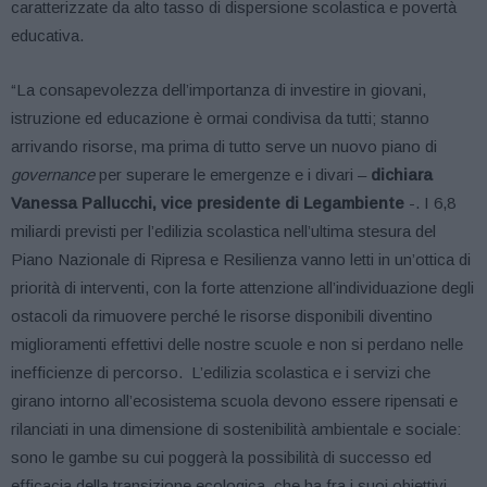
caratterizzate da alto tasso di dispersione scolastica e povertà
educativa.
“La consapevolezza dell’importanza di investire in giovani,
istruzione ed educazione è ormai condivisa da tutti; stanno
arrivando risorse, ma prima di tutto serve un nuovo piano di
governance
per superare le emergenze e i divari –
dichiara
Vanessa Pallucchi, vice presidente di Legambiente
-. I 6,8
miliardi previsti per l’edilizia scolastica nell’ultima stesura del
Piano Nazionale di Ripresa e Resilienza vanno letti in un’ottica di
priorità di interventi, con la forte attenzione all’individuazione degli
ostacoli da rimuovere perché le risorse disponibili diventino
miglioramenti effettivi delle nostre scuole e non si perdano nelle
inefficienze di percorso.
L’edilizia scolastica e i servizi che
girano intorno all’ecosistema scuola devono essere ripensati e
rilanciati in una dimensione di sostenibilità ambientale e sociale:
sono le gambe su cui poggerà la possibilità di successo ed
efficacia della transizione ecologica, che ha fra i suoi obiettivi