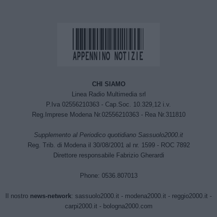
CHI SIAMO
Linea Radio Multimedia srl
P.Iva 02556210363 - Cap.Soc. 10.329,12 i.v.
Reg.Imprese Modena Nr.02556210363 - Rea Nr.311810
Supplemento al Periodico quotidiano Sassuolo2000.it
Reg. Trib. di Modena il 30/08/2001 al nr. 1599 - ROC 7892
Direttore responsabile Fabrizio Gherardi
Phone: 0536.807013
Il nostro
news-network
:
sassuolo2000.it
-
modena2000.it
-
reggio2000.it
-
carpi2000.it
-
bologna2000.com