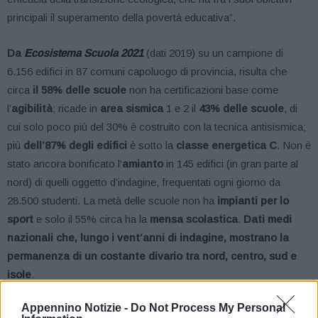
principali il superamento della povertà educativa”.
Da
Ecosistema Scuola
2021
(dati 2019) su un campione di
6.156 edifici in 87 comuni capoluogo di provincia, risulta che
circa
il 58% delle scuole
non ha certificazioni base come
l’
agibilità
; ricade in
area sismica
1 e 2 il
43% delle scuole
, di
cui solo poco più del 30% è costruito con la tecnica antisismica;
più
dell’87% degli edifici
è sotto la
classe energetica C
. Non è
stato ancora bonificato l’
amianto
in 145 edifici (in gran parte al
nord) di quelli oggetto d’indagine, frequentati ogni giorno da
28.500 studenti. La metà delle scuole non ha
impianti per lo
sport
e solo il 55% circa ha la
mensa scolastica
.
Dati medi
nazionali che, lungo i vent’anni di indagine, mostrano la
permanenza di un costante divario tra nord, centro, sud e
isole
.
Appennino Notizie -
Do Not Process My Personal
Per garantire una gestione virtuosa dei fondi
per una migliore