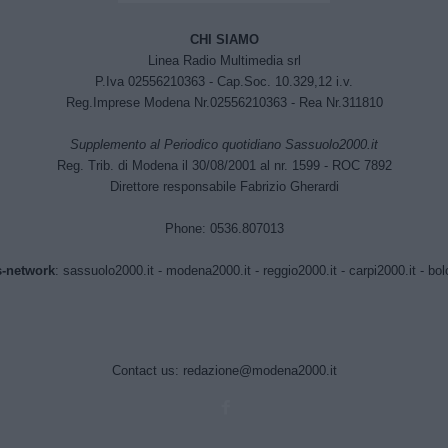
CHI SIAMO
Linea Radio Multimedia srl
P.Iva 02556210363 - Cap.Soc. 10.329,12 i.v.
Reg.Imprese Modena Nr.02556210363 - Rea Nr.311810
Supplemento al Periodico quotidiano Sassuolo2000.it
Reg. Trib. di Modena il 30/08/2001 al nr. 1599 - ROC 7892
Direttore responsabile Fabrizio Gherardi
Phone: 0536.807013
-network
:
sassuolo2000.it
-
modena2000.it
-
reggio2000.it
-
carpi2000.it
-
bol
Contact us:
redazione@modena2000.it