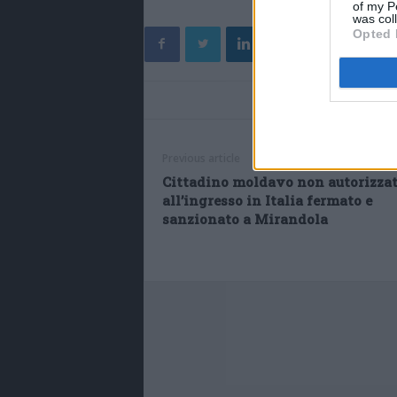
of my P
was col
Opted 
Previous article
Cittadino moldavo non autorizza
all’ingresso in Italia fermato e
sanzionato a Mirandola