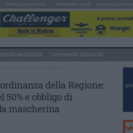
GIOVEDÌ, 6 AGOSTO 2026
INFORMATIVA COOKIE
ASCOLTA LA NOSTRA R
ENNINO MODENESE
APPENNINO REGGIANO
 Regione: capienza ridotta del 50% e obbligo di...
ordinanza della Regione:
l 50% e obbligo di
la mascherina