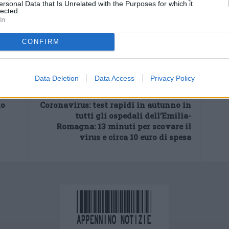
ersonal Data that Is Unrelated with the Purposes for which it
lected.
In
CONFIRM
Data Deletion
Data Access
Privacy Policy
Next article
to
Coronavirus: test rapidi in autunno in
tutti gli ospedali dell’Emilia-
Romagna: 13 minuti per scovare il
virus e circa 10 euro di spesa