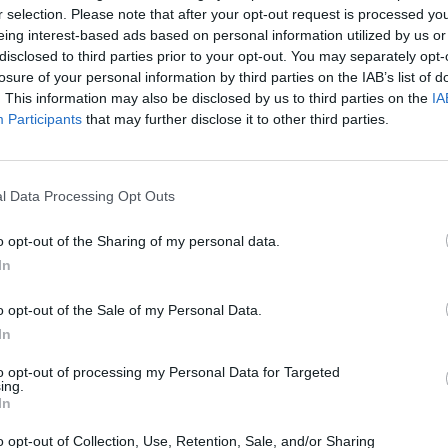
r selection. Please note that after your opt-out request is processed y
eing interest-based ads based on personal information utilized by us or
inanza è la chiusura immediata del locale, senza alcun
disclosed to third parties prior to your opt-out. You may separately opt-
ve, se viene accertato dagli organi di vigilanza il mancato
losure of your personal information by third parties on the IAB’s list of
. This information may also be disclosed by us to third parties on the
IA
za stessa.
Participants
that may further disclose it to other third parties.
ettano al contagio di rialzare la testa- affermano il
ini, e l’assessore al Turismo, Andrea Corsini-. Per
l Data Processing Opt Outs
ne e controlli, un impegno che va di pari passo con lo
 stanno facendo nei territori grazie all’azione di
o opt-out of the Sharing of my personal data.
”.
In
ella Regione e l’assessore al Turismo- utile anche a
o opt-out of the Sale of my Personal Data.
 lasciare spazio ad atteggiamenti irresponsabili, anche
In
avoro di questi mesi. A tutela dei giovani stessi, ragazzi e
to opt-out of processing my Personal Data for Targeted
 immuni o al riparo dal virus”.
ing.
In
o opt-out of Collection, Use, Retention, Sale, and/or Sharing