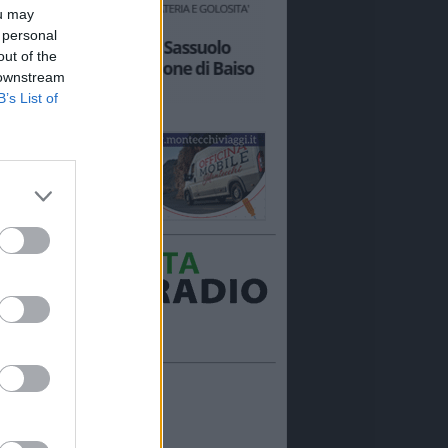
ou may
 personal
out of the
 downstream
B’s List of
Ora in onda:
____________