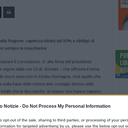
stare il Coronavirus. E’ alla firma del presidente
 vigore dalle ore 13 di domani – che affronta il tema
lle ora in esercizio in Emilia-Romagna, cioè quelle che
e sulla base delle norme anti-contagio decise nelle
 infatti che le discoteche ‘al chiuso’ non hanno riaperto.
ssimo di persone che possono entrare non sia superiore
 Notizie -
Do Not Process My Personal Information
te autorizzata. E prevede l’obbligo di indossare
to opt-out of the sale, sharing to third parties, or processing of your per
ale, compreso durante il ballo, ammesso, va ricordato,
formation for targeted advertising by us, please use the below opt-out s