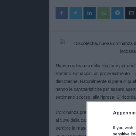
Nuova ordinanza della Regione per contra
Stefano Bonaccini un provvedimento – in
discoteche. Naturalmente si parla di que
hanno le caratteristiche per essere apert
settimane scorse, alla ripresa. Si ricorda
L’ordinanza prevederà che il numero ma
Appennino
al 50% della capienza massima normalmen
If you wish 
sempre la mascherina all’interno del loc
sensitive in
solo in presenza di piste all’aperto.