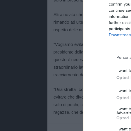
confirm you
continue se
Altra novità che sarà introdotta dall’ord
information 
rimando ad ulteriori pratiche amministrati
further disc
participants
rispetto delle norme fissate dall’ordinan
Downstream 
“Vogliamo evitare comportamenti che perm
presidente della Regione, Stefano Bonacc
Persona
questo è necessario rafforzare prevenzio
straordinario lavoro che i servizi sanitari
I want t
tracciamento dei casi di positività al virus
Opted 
“Una stretta- concludono il presidente d
I want t
evitare che divertimento e svago possano
Opted 
solo di pochi, che possano vanificare il l
I want 
ragazze, che devono sapere di non essere
Advertis
Opted 
I want t