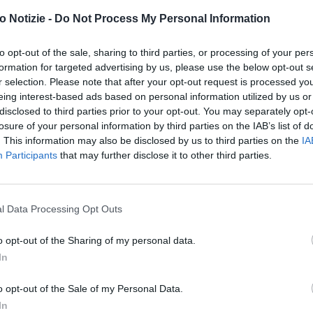
 Notizie -
Do Not Process My Personal Information
i pazienti c’è timore, com’è comprensibile – spiega
to opt-out of the sale, sharing to third parties, or processing of your per
i operatori cerchiamo di stare uniti: la coesione
formation for targeted advertising by us, please use the below opt-out s
ffrontare al meglio questa ondata e uscirne nel migliore
r selection. Please note that after your opt-out request is processed y
eing interest-based ads based on personal information utilized by us or
disclosed to third parties prior to your opt-out. You may separately opt-
to la Direzione sanitaria dell’Ospedale di Pavullo a
losure of your personal information by third parties on the IAB’s list of
. This information may also be disclosed by us to third parties on the
IA
re i posti letto disponibili, grazie alla disponibilità di tutti i
Participants
that may further disclose it to other third parties.
essivo ampliamento di spazi covid che le Aziende sanitarie
pondere ai crescenti bisogni assistenziali. Fondamentale
ullo, dove sono presenti 12 posti letto internistici,
l Data Processing Opt Outs
ativi, che si aggiungono a quelli della Medicina III.
o opt-out of the Sharing of my personal data.
ano Daniela Altariva e Gabriele Romani della Direzione
In
 visto la collaborazione di tutti gli operatori: in due giorni
Covid dalla Medicina III – che ora ospita pazienti negativi
o opt-out of the Sale of my Personal Data.
ora sono a disposizione 31 posti letto, dai 16 iniziali, per i
In