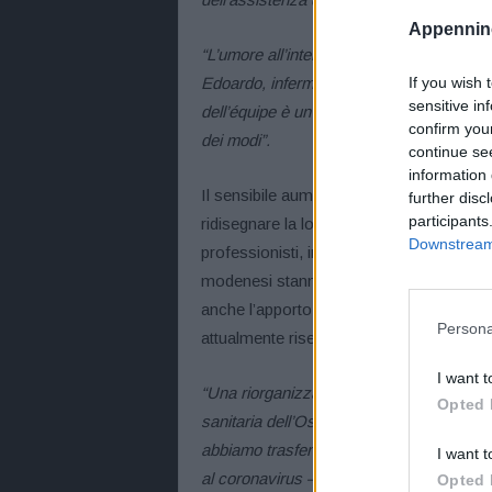
Appennino
“L’umore all’interno dell’area Covid? Tra 
If you wish 
Edoardo, infermiere della Medicina I –. No
sensitive in
dell’équipe è un punto fondamentale per a
confirm you
dei modi”.
continue se
information 
Il sensibile aumento dei ricoveri ha porta
further disc
participants
ridisegnare la logistica al fine di incrementa
Downstream 
professionisti, in quella logica di progr
modenesi stanno portando avanti per ris
anche l’apporto dell’Area Omogenea di Pav
Persona
attualmente riservati a pazienti covid neg
I want t
“Una riorganizzazione complessa – spieg
Opted 
sanitaria dell’Ospedale di Pavullo –, che ha
abbiamo trasferito in sicurezza il reparto 
I want t
al coronavirus – alla Medicina I e II, dove 
Opted 