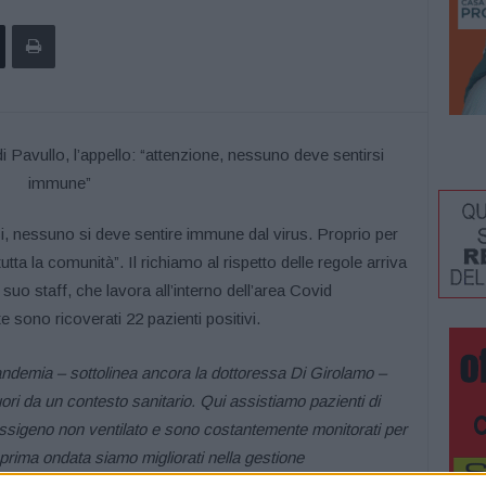
 nessuno si deve sentire immune dal virus. Proprio per
tta la comunità”. Il richiamo al rispetto delle regole arriva
suo staff, che lavora all’interno dell’area Covid
 sono ricoverati 22 pazienti positivi.
ndemia – sottolinea ancora la dottoressa Di Girolamo –
uori da un contesto sanitario. Qui assistiamo pazienti di
ssigeno non ventilato e sono costantemente monitorati per
prima ondata siamo migliorati nella gestione
 c’è più esperienza”.