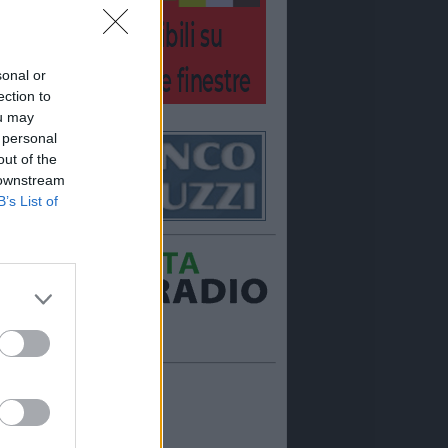
sonal or
ection to
ou may
 personal
out of the
 downstream
B’s List of
Ora in onda:
____________