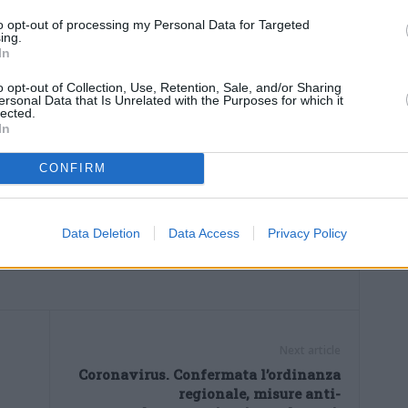
to opt-out of processing my Personal Data for Targeted
ing.
In
nuamente la capacità di accoglienza dei pazienti nelle
’invito ai cittadini al massimo rispetto delle nuove misure
o opt-out of Collection, Use, Retention, Sale, and/or Sharing
ersonal Data that Is Unrelated with the Purposes for which it
e, ciascuno con i propri comportamenti, a rallentare la
lected.
In
 la pressione sul sistema sanitario.
CONFIRM
Data Deletion
Data Access
Privacy Policy
Next article
Coronavirus. Confermata l’ordinanza
regionale, misure anti-